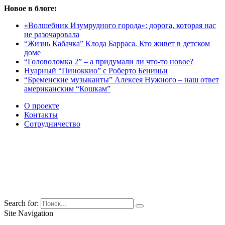
Новое в блоге:
«Волшебник Изумрудного города»: дорога, которая нас
не разочаровала
“Жизнь Кабачка” Клода Барраса. Кто живет в детском
доме
“Головоломка 2” – а придумали ли что-то новое?
Нуарный “Пиноккио” с Роберто Бениньи
“Бременские музыканты” Алексея Нужного – наш ответ
американским “Кошкам”
О проекте
Контакты
Сотрудничество
Search for:
Site Navigation