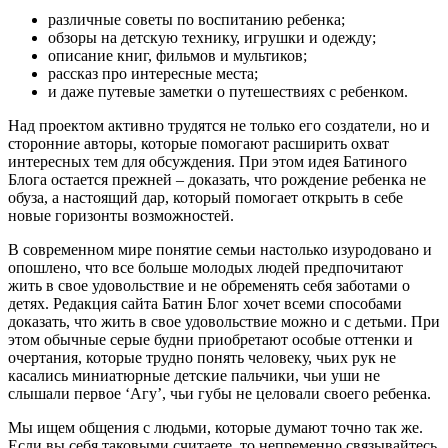
различные советы по воспитанию ребенка;
обзоры на детскую технику, игрушки и одежду;
описание книг, фильмов и мультиков;
рассказ про интересные места;
и даже путевые заметки о путешествиях с ребенком.
Над проектом активно трудятся не только его создатели, но и
сторонние авторы, которые помогают расширить охват
интересных тем для обсуждения. При этом идея Батиного
Блога остается прежней – доказать, что рождение ребенка не
обуза, а настоящий дар, который помогает открыть в себе
новые горизонты возможностей.
В современном мире понятие семьи настолько изуродовано и
опошлено, что все больше молодых людей предпочитают
жить в свое удовольствие и не обременять себя заботами о
детях. Редакция сайта Батин Блог хочет всеми способами
доказать, что жить в свое удовольствие можно и с детьми. При
этом обычные серые будни приобретают особые оттенки и
очертания, которые трудно понять человеку, чьих рук не
касались миниатюрные детские пальчики, чьи уши не
слышали первое ‘Агу’, чьи губы не целовали своего ребенка.
Мы ищем общения с людьми, которые думают точно так же.
Если вы себя таковыми считаете, то непременно связывайтесь