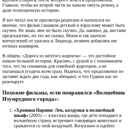
Главное, чтобы во второй части не начали тянуть резину, а
дали полноценную историю.
Я вот читал после просмотра рецензии и наткнулся на
мнение, что фильм слишком детский и взрослому может быть
скучно. Не знаю, мне не было скучно. Да, наивно, да, местами
предсказуемо, но это же сказка. Моим и так хватило
впечатлений от урагана и Людоеда, незачем добавлять им
ночных кошмаров.
В общем, «Дорога из жёлтого кирпича» — это достойное
начало большой истории. Красиво, с душой и с пониманием
того, что ты снимаешь для семейной аудитории, а не
пытаешься угодить всем сразу. Надеюсь, что продолжение не
заставят ждать два года, как обещают, и что Гудвин нас не
разочарует.
Похожие фильмы, если понравился «Волшебник
Изумрудного города»:
«Хроники Нарнии: Лев, колдунья и волшебный
шкаф»
(2005) — классика жанра, где дети попадают в
волшебную страну, встречают говорящих животных и
сражаются со злой колдуньей. Визуально и идейно