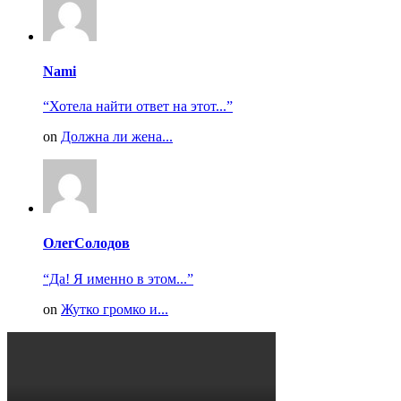
Nami
“Хотела найти ответ на этот...”
on
Должна ли жена...
ОлегСолодов
“Да! Я именно в этом...”
on
Жутко громко и...