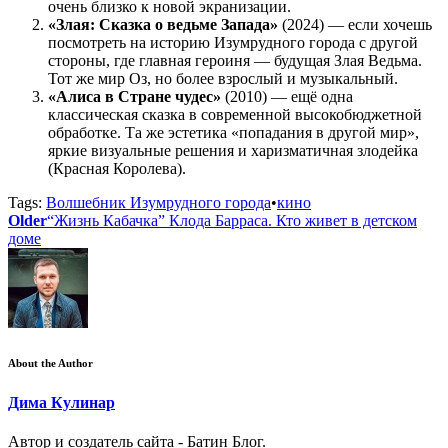
очень близко к новой экранизации.
«Злая: Сказка о ведьме Запада»
(2024) — если хочешь
посмотреть на историю Изумрудного города с другой
стороны, где главная героиня — будущая Злая Ведьма.
Тот же мир Оз, но более взрослый и музыкальный.
«Алиса в Стране чудес»
(2010) — ещё одна
классическая сказка в современной высокобюджетной
обработке. Та же эстетика «попадания в другой мир»,
яркие визуальные решения и харизматичная злодейка
(Красная Королева).
Tags:
Волшебник Изумрудного города
•
кино
Older
“Жизнь Кабачка” Клода Барраса. Кто живет в детском
доме
About the Author
Дима Кулинар
Автор и создатель сайта - Батин Блог.