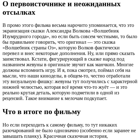
О первоисточнике и неожиданных
отсылках
В промо этого фильма весьма нарочито упоминается, что это
экранизация сказки Александра Волкова «Волшебник
Изумрудного города», но если быть совсем честными, то было
бы правильнее говорить, что оригинал — это сказка
«Волшебник страны Оз», которую Волков фактически
перевел и внес некоторые дополнения. Ну, или прямо сказать
заимствовал. Кстати, фигурирующий в сказке народ под
названием жевуны в оригинале звучит как манчкин. Многие
должны вспомнить игру. И я, пока смотрел, поймал себя на
мысли, что наши киноделы, в общем-то, честно отработали
эту визуальную фишку: жевуны тут получились с характерной
нижней челюстью, которая всё время что-то жуёт — и это
реально крутая деталь, которую подметили в одной из
рецензий. Такое внимание к мелочам подкупает.
Что в итоге по фильму
Но если переходить к самому фильму, то тут никаких
разочарований не было однозначно (особенно если заранее не
завышать планку). Красочная сказочная история,