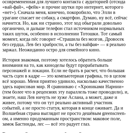
осовремененная для лучшего контакта с аудиторией (отсюда
«вай-фай», «фейк» и прочие шутки про интернет, которого
«нет»). Сначала меня, конечно, покоробило, что Элли в
урагане спасает не собаку, а смартфон. Думаю, ну всё, сейчас
начнется. Но, как ни странно, этот ход обыграли довольно
органично, и дальше телефон стал источником нормальных
таких шуток, особенно в исполнении Тотошки. Тот самый
момент, когда пёс говорит «Страшила без мозгов, Дровосек
без сердца, Лев без храбрости, а ты без вайфая» — я реально
заржал. Неожиданно остро для семейного кино.
История знакомая, поэтому хотелось обратить больше
внимания на то, как киноделы будут прорабатывать
персонажей и локации. Если не брать в расчет, что большая
часть сцен в кадре — это компьютерная графика, то в целом
всё хорошо. Меня приятно удивило, насколько качественно
здесь нарисован мир. Я сравниваю с «Хрониками Нарнии»
(тем более что в рецензиях эту параллель тоже проводили), и,
знаете, наш Лев ничуть не хуже Аслана, а может, даже и
живее, потому что он тут реально активный участник
событий, а не просто статуя, которая в конце оживает. Да и
Волшебная страна выглядит не просто дешёвым greenscreen-
ом, а именно продуманным пространством: маковое поле,
замок Бастинды, лес — всё это радует глаз.