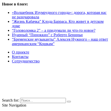
Новое в блоге:
«Волшебник Изумрудного города»: дорога, которая нас
не разочаровала
“Жизнь Кабачка” Клода Барраса. Кто живет в детском
доме
“Головоломка 2” – а придумали ли что-то новое?
Нуарный “Пиноккио” с Роберто Бениньи
“Бременские музыканты” Алексея Нужного – наш ответ
американским “Кошкам”
О проекте
Контакты
Сотрудничество
Search for:
Site Navigation