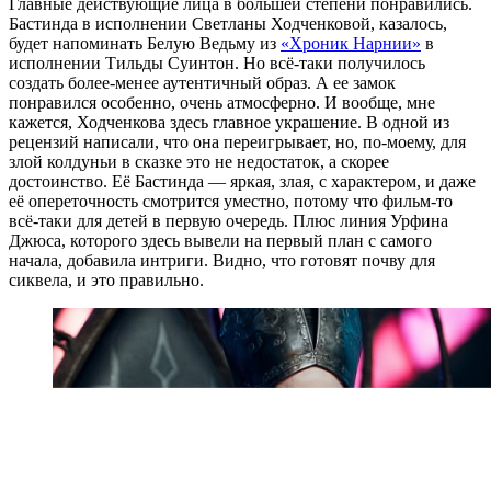
Главные действующие лица в большей степени понравились.
Бастинда в исполнении Светланы Ходченковой, казалось,
будет напоминать Белую Ведьму из
«Хроник Нарнии»
в
исполнении Тильды Суинтон. Но всё-таки получилось
создать более-менее аутентичный образ. А ее замок
понравился особенно, очень атмосферно. И вообще, мне
кажется, Ходченкова здесь главное украшение. В одной из
рецензий написали, что она переигрывает, но, по-моему, для
злой колдуньи в сказке это не недостаток, а скорее
достоинство. Её Бастинда — яркая, злая, с характером, и даже
её опереточность смотрится уместно, потому что фильм-то
всё-таки для детей в первую очередь. Плюс линия Урфина
Джюса, которого здесь вывели на первый план с самого
начала, добавила интриги. Видно, что готовят почву для
сиквела, и это правильно.