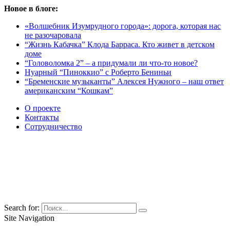
Новое в блоге:
«Волшебник Изумрудного города»: дорога, которая нас
не разочаровала
“Жизнь Кабачка” Клода Барраса. Кто живет в детском
доме
“Головоломка 2” – а придумали ли что-то новое?
Нуарный “Пиноккио” с Роберто Бениньи
“Бременские музыканты” Алексея Нужного – наш ответ
американским “Кошкам”
О проекте
Контакты
Сотрудничество
Search for:
Site Navigation