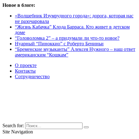
Новое в блоге:
«Волшебник Изумрудного города»: дорога, которая нас
не разочаровала
“Жизнь Кабачка” Клода Барраса. Кто живет в детском
доме
“Головоломка 2” – а придумали ли что-то новое?
Нуарный “Пиноккио” с Роберто Бениньи
“Бременские музыканты” Алексея Нужного – наш ответ
американским “Кошкам”
О проекте
Контакты
Сотрудничество
Search for:
Site Navigation