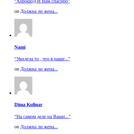
“Хорошо)) И Вам спасибо”
on
Должна ли жена...
Nami
“Увидела то , что в наше...”
on
Должна ли жена...
Dima Kulinar
“На самом деле на Ваши...”
on
Должна ли жена...