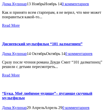
Дима Кулинар
13 Ноябрь
Ноябрь 14
0 комментариев
Как и принято всем старперам, я не верил, что мне может
понравиться какой-то...
Read More
Диснеевский мультфильм “101 далматинец”
Дима Кулинар
14 Октябрь
Октябрь 14
0 комментариев
Сразу после чтения романа Доуди Смит “101 далматинец”
решили с детьми пересмотреть...
Read More
“Бука. Моё любимое чудище”– пугающе скучный
мультфильм
Дима Кулинар
29 Апрель
Апрель 29
0 комментариев