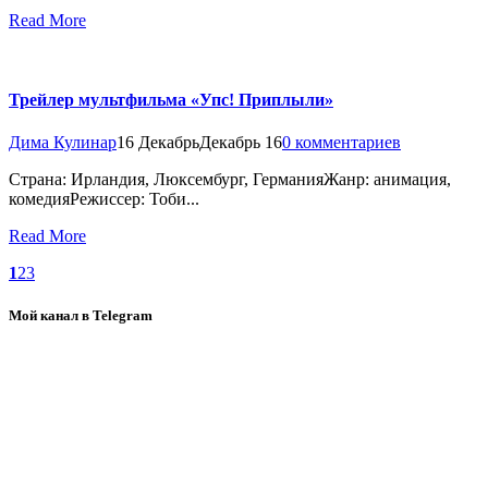
Read More
Трейлер мультфильма «Упс! Приплыли»
Дима Кулинар
16 Декабрь
Декабрь 16
0 комментариев
Страна: Ирландия, Люксембург, ГерманияЖанр: анимация,
комедияРежиссер: Тоби...
Read More
1
2
3
Мой канал в Telegram