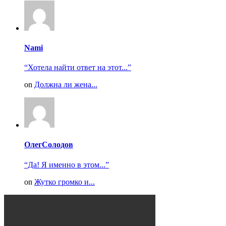
Nami
“Хотела найти ответ на этот...”
on
Должна ли жена...
ОлегСолодов
“Да! Я именно в этом...”
on
Жутко громко и...