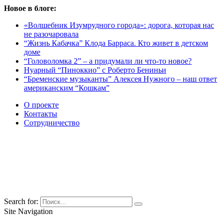
Новое в блоге:
«Волшебник Изумрудного города»: дорога, которая нас
не разочаровала
“Жизнь Кабачка” Клода Барраса. Кто живет в детском
доме
“Головоломка 2” – а придумали ли что-то новое?
Нуарный “Пиноккио” с Роберто Бениньи
“Бременские музыканты” Алексея Нужного – наш ответ
американским “Кошкам”
О проекте
Контакты
Сотрудничество
Search for:
Site Navigation