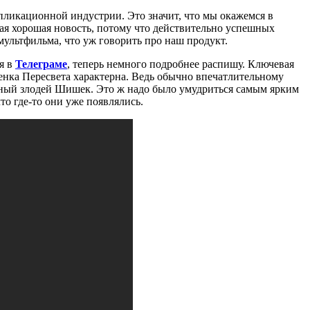
ипликационной индустрии. Это значит, что мы окажемся в
амая хорошая новость, потому что действительно успешных
 мультфильма, что уж говорить про наш продукт.
я в
Телеграме
, теперь немного подробнее распишу. Ключевая
ценка Пересвета характерна. Ведь обычно впечатлительному
лавный злодей Шишек. Это ж надо было умудриться самым ярким
то где-то они уже появлялись.