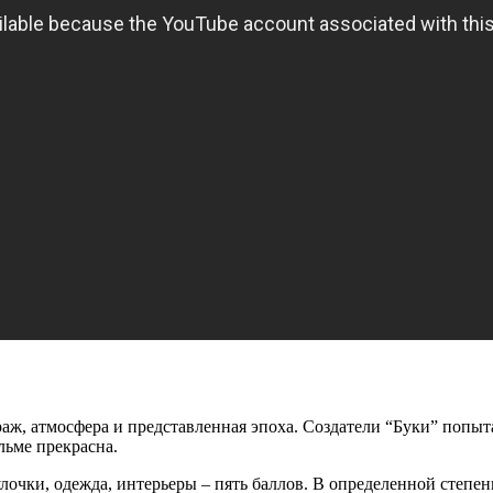
ураж, атмосфера и представленная эпоха. Создатели “Буки” попыт
льме прекрасна.
лочки, одежда, интерьеры – пять баллов. В определенной степе