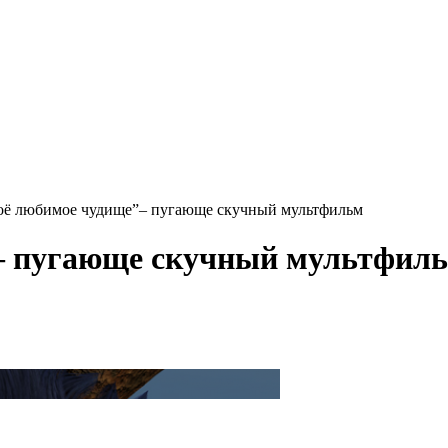
оё любимое чудище”– пугающе скучный мультфильм
– пугающе скучный мультфил