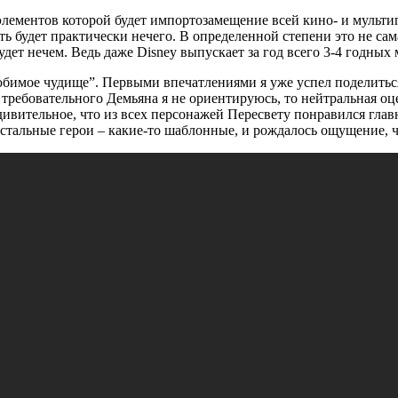
з элементов которой будет импортозамещение всей кино- и мульт
еть будет практически нечего. В определенной степени это не с
удет нечем. Ведь даже Disney выпускает за год всего 3-4 годных
юбимое чудище”. Первыми впечатлениями я уже успел поделитьс
а требовательного Демьяна я не ориентируюсь, то нейтральная о
 удивительное, что из всех персонажей Пересвету понравился г
остальные герои – какие-то шаблонные, и рождалось ощущение, ч