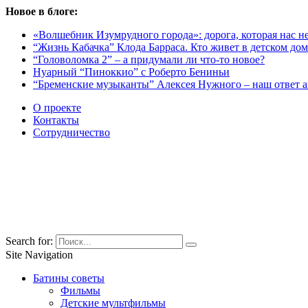
Новое в блоге:
«Волшебник Изумрудного города»: дорога, которая нас не
“Жизнь Кабачка” Клода Барраса. Кто живет в детском дом
“Головоломка 2” – а придумали ли что-то новое?
Нуарный “Пиноккио” с Роберто Бениньи
“Бременские музыканты” Алексея Нужного – наш ответ 
О проекте
Контакты
Сотрудничество
Search for:
Site Navigation
Батины советы
Фильмы
Детские мультфильмы