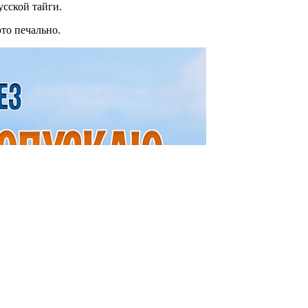
сской тайги.
то печально.