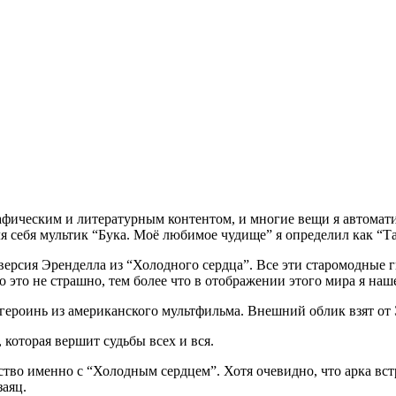
графическим и литературным контентом, и многие вещи я автома
я себя мультик “Бука. Моё любимое чудище” я определил как “Т
версия Эренделла из “Холодного сердца”. Все эти старомодные 
о это не страшно, тем более что в отображении этого мира я наш
 героинь из американского мультфильма. Внешний облик взят от
 которая вершит судьбы всех и вся.
дство именно с “Холодным сердцем”. Хотя очевидно, что арка в
заяц.