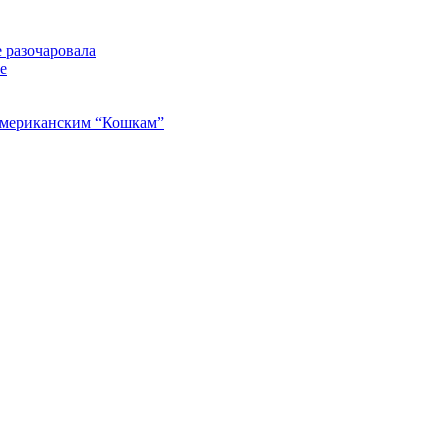
 разочаровала
е
американским “Кошкам”