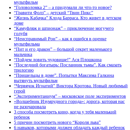
мультфильм
“Головоломка 2” – а придумали ли что-то новое?
“Гравити Фолз” – детский “Твин Пикс”
“Жизнь Кабачка” Клода Барраса. Кто живет в детском
доме
“Камуфляж и шпионаж” – приключение могучего
голубя
“Неисправимый Рон” – как я ошибся в оценке
мультфильма
“Пит и его дракон” – большой секрет маленького
мальчика
“Пойдем ловить чудовище!” Ася Плошкина
“Последний богатырь: Посланник тьмы”. Как смазать
трилогию
“Пришельцы в доме”. Попытки Максима Галкина
вытянуть мультфильм
“Червячок Игнатий” Виктора Кротова. Новый любимый
герой
“Экспериментаниум” – московское поле экспериментов
«Волшебник Изумрудного города»: дорога, которая нас
не разочаровала
3 способа посмотреть кино, когда у тебя маленький
ребенок
5 причин посмотреть нового “Короля льва”
6 навыков, которыми должен обладать каждый ребенок