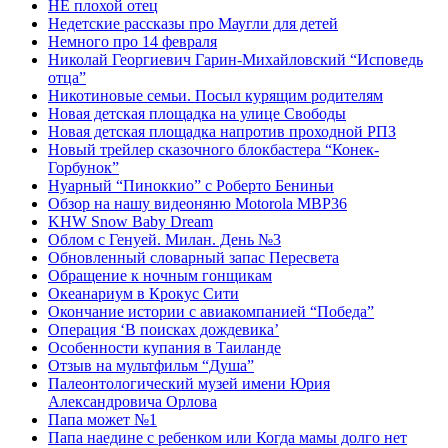
НЕ плохой отец
Недетские рассказы про Маугли для детей
Немного про 14 февраля
Николай Георгиевич Гарин-Михайловский “Исповедь
отца”
Никотиновые семьи. Посыл курящим родителям
Новая детская площадка на улице Свободы
Новая детская площадка напротив проходной РПЗ
Новый трейлер сказочного блокбастера “Конек-
Горбунок”
Нуарный “Пиноккио” с Роберто Бениньи
Обзор на нашу видеоняню Motorola MBP36
KHW Snow Baby Dream
Облом с Генуей. Милан. День №3
Обновленный словарный запас Пересвета
Обращение к ночным гонщикам
Океанариум в Крокус Сити
Окончание истории с авиакомпанией “Победа”
Операция ‘В поисках дождевика’
Особенности купания в Таиланде
Отзыв на мультфильм “Душа”
Палеонтологический музей имени Юрия
Александровича Орлова
Папа может №1
Папа наедине с ребенком или Когда мамы долго нет