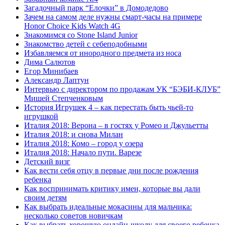
Загадочный парк “Елочки” в Домодедово
Зачем на самом деле нужны смарт-часы на примере
Honor Choice Kids Watch 4G
Знакомимся со Stone Island Junior
Знакомство детей с себеподобными
Избавляемся от инородного предмета из носа
Дима Салютов
Егор Минибаев
Александр Лаптун
Интервью с директором по продажам УК “БЭБИ-КЛУБ”
Мишей Степченковым
История Игрушек 4 – как перестать быть чьей-то
игрушкой
Италия 2018: Верона – в гостях у Ромео и Джульетты
Италия 2018: и снова Милан
Италия 2018: Комо – город у озера
Италия 2018: Начало пути. Варезе
Детский визг
Как вести себя отцу в первые дни после рождения
ребенка
Как воспринимать критику имен, которые вы дали
своим детям
Как выбрать идеальные мокасины для мальчика:
несколько советов новичкам
Как выбрать хорошую онлайн-школу для своего ребенка