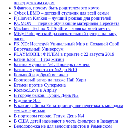
перед детским садом
8 фактов, почему быть родителем это круто
Cybex LEMO – детский стульчик для всей семьи
Fjallraven Kanken – лучший рюкзак для родителей
KUMON — первые обучающие материалы Пересвета
Maclaren Techno XT Spitfire – коляска моей мечты
Misty Park: детский развлекательный центра на пару
часов
PK XD: Исследуй Уникальный Мир и Создавай Свой
Виртуальный Универсум
PLAYMOBIL: ФИЛЬМ в прокате с 22 августа 2019
Батин Блог – 1 год жизни
Батина мудрость №1. Проверь памперс
Батины мудрости от №2 до №10
Большой и добрый великан
Бронзовый загар на пляже Най Харн
Бэтмен против Супермена
Космос.Love в Artplay
В городе быков. Турин. День №2
В долине Эла
В какие районы Евпатории лучше переезжать молодым
семьям с детьми
В портовом городе. Генуя. День №4
В США детей называют в честь фильтров в Instagram
Велодорожка не для велосипедистов в Раменском