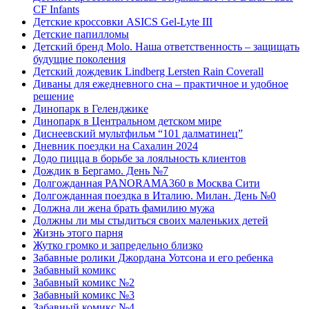
CF Infants
Детские кроссовки ASICS Gel-Lyte III
Детские папилломы
Детский бренд Molo. Наша ответственность – защищать
будущие поколения
Детский дождевик Lindberg Lersten Rain Coverall
Диваны для ежедневного сна – практичное и удобное
решение
Динопарк в Геленджике
Динопарк в Центральном детском мире
Диснеевский мультфильм “101 далматинец”
Дневник поездки на Сахалин 2024
Додо пицца в борьбе за лояльность клиентов
Дождик в Бергамо. День №7
Долгожданная PANORAMA360 в Москва Сити
Долгожданная поездка в Италию. Милан. День №0
Должна ли жена брать фамилию мужа
Должны ли мы стыдиться своих маленьких детей
Жизнь этого парня
Жутко громко и запредельно близко
Забавные ролики Джордана Уотсона и его ребенка
Забавный комикс
Забавный комикс №2
Забавный комикс №3
Забавный комикс №4