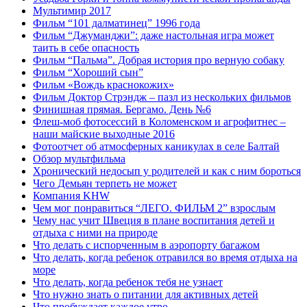
Мультимир 2017
Фильм “101 далматинец” 1996 года
Фильм “Джуманджи”: даже настольная игра может
таить в себе опасность
Фильм “Пальма”. Добрая история про верную собаку
Фильм “Хороший сын”
Фильм «Вождь краснокожих»
Фильм Доктор Стрэндж – пазл из нескольких фильмов
Финишная прямая. Бергамо. День №6
Флеш-моб фотосессий в Коломенском и агрофитнес –
наши майские выходные 2016
Фотоотчет об атмосферных каникулах в селе Балтай
Обзор мультфильма
Хронический недосып у родителей и как с ним бороться
Чего Демьян терпеть не может
Компания KHW
Чем мог понравиться “ЛЕГО. ФИЛЬМ 2” взрослым
Чему нас учит Швеция в плане воспитания детей и
отдыха с ними на природе
Что делать с испорченным в аэропорту багажом
Что делать, когда ребенок отравился во время отдыха на
море
Что делать, когда ребенок тебя не узнает
Что нужно знать о питании для активных детей
Что пробуждает каждое утро