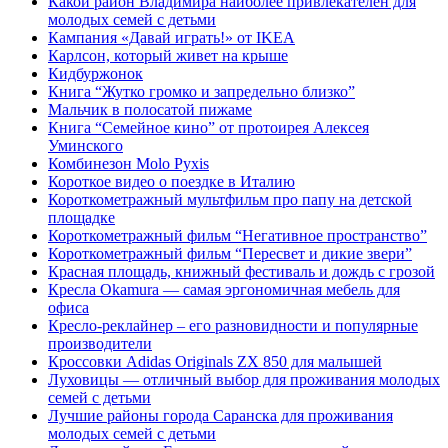
Какой район Владимира наиболее привлекателен для
молодых семей с детьми
Кампания «Давай играть!» от IKEA
Карлсон, который живет на крыше
Кидбуржонок
Книга “Жутко громко и запредельно близко”
Мальчик в полосатой пижаме
Книга “Семейное кино” от протоирея Алексея
Уминского
Комбинезон Molo Pyxis
Короткое видео о поездке в Италию
Короткометражный мультфильм про папу на детской
площадке
Короткометражный фильм “Негативное пространство”
Короткометражный фильм “Пересвет и дикие звери”
Красная площадь, книжный фестиваль и дождь с грозой
Кресла Okamura — самая эргономичная мебель для
офиса
Кресло-реклайнер – его разновидности и популярные
производители
Кроссовки Adidas Originals ZX 850 для малышей
Луховицы — отличный выбор для проживания молодых
семей с детьми
Лучшие районы города Саранска для проживания
молодых семей с детьми