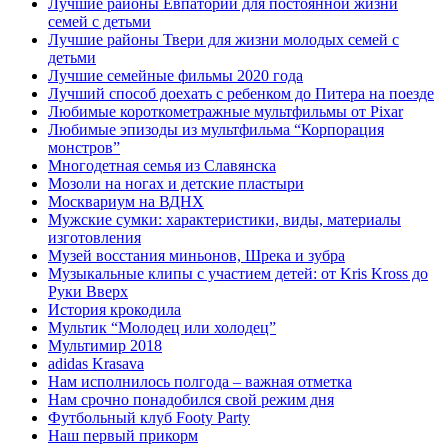
Лучшие районы Евпатории для постоянной жизни
семей с детьми
Лучшие районы Твери для жизни молодых семей с
детьми
Лучшие семейные фильмы 2020 года
Лучший способ доехать с ребенком до Питера на поезде
Любимые короткометражные мультфильмы от Pixar
Любимые эпизоды из мультфильма “Корпорация
монстров”
Многодетная семья из Славянска
Мозоли на ногах и детские пластыри
Москвариум на ВДНХ
Мужские сумки: характеристики, виды, материалы
изготовления
Музей восстания миньонов, Шрека и зубра
Музыкальные клипы с участием детей: от Kris Kross до
Руки Вверх
История крокодила
Мультик “Молодец или холодец”
Мультимир 2018
adidas Krasava
Нам исполнилось полгода – важная отметка
Нам срочно понадобился свой режим дня
Футбольный клуб Footy Party
Наш первый прикорм