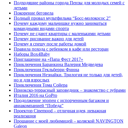
Подходящие районы города Пензы для молодых семей с
детьми
Покорение беговела
Полный провал мультфильма “Босс-молокосос 2”
Почему каждому мальчишке нужно заниматься
командными видами спорта
Почему не сдают квартиры с маленькими детьми
Почему рисование важно для детей
Почему я спешу после работы домой
Правила похода с ребенком в кафе или ресторан
Наборы Box4Baby
Приглашение на «Папа Фест 2017»
Приключения Баранкина Валерия Медведева
Приключения Гекльберри Финна
Приключения Незнайки. Трилогия не только для детей,
но и для взрослых
Приключения Тома Сойера
Приокско-террасный заповедник – знакомство с зубрами
Италия 2016 на GoPro
Продолжение эпопеи с испорченным багажом и
авиакомпанией “Победа”
Проектор Cinemood – отличная идея, неважная
реализация
Прощание с моей любимицей – коляской NAVINGTON
Galeon