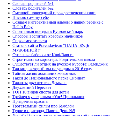
Словарь родителей №1
Словарь родителей №2
Смешной новогодний и рождественский клип
Письмо самому себе
Создаем интерактивный альбом о нашем ребенке с
Hell’o Baby
Спонтанная поездка в Кусковский парк
Способы воспитать храбрых мальчиков
Спрячемся от света
Статья с сайта Pravoslavie.ru “ПАПА, БУДЬ
МУЖЧИНОЙ!”
Стильные бабочки от Kupi-Bant.ru
Строительство характера. Родительская школа
Существует ли отдых на русском курорте: Геленджик
Таиланд, который мы не увидим в 2016 году
Тайная жизнь домашних животных
Такси до Национального парка Сиринат
Таланты двухлетнего Демьяна
Двухлетний Пересвет
ТОП 10 видов спорта для детей
Трейлер мультфильма «Упс! Приплыли»
Призрачная красота
Трогательный фильм про Бамблби
Турне в пригород. Павия. День №5
Усадьба Горки и тонна коммунистической пропаганды