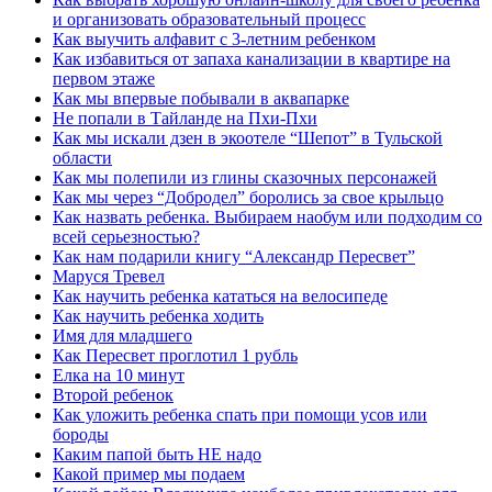
и организовать образовательный процесс
Как выучить алфавит с 3-летним ребенком
Как избавиться от запаха канализации в квартире на
первом этаже
Как мы впервые побывали в аквапарке
Не попали в Тайланде на Пхи-Пхи
Как мы искали дзен в экоотеле “Шепот” в Тульской
области
Как мы полепили из глины сказочных персонажей
Как мы через “Добродел” боролись за свое крыльцо
Как назвать ребенка. Выбираем наобум или подходим со
всей серьезностью?
Как нам подарили книгу “Александр Пересвет”
Маруся Тревел
Как научить ребенка кататься на велосипеде
Как научить ребенка ходить
Имя для младшего
Как Пересвет проглотил 1 рубль
Елка на 10 минут
Второй ребенок
Как уложить ребенка спать при помощи усов или
бороды
Каким папой быть НЕ надо
Какой пример мы подаем