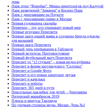
дома
Парк птиц “Воробьи”. Мекка орнитологов под Калугой
Парк развечений “Замания” в Косино Парк
Парк с динозаврами на Пхукете
Парк с динозаврами прямо в Москве
Первая годовщина свадьбы
Первенец – тот, кто открывает новый мир
Первые игрушки Пересвета
Первые шаги нашей мамы в создании бренда одежды
для малышей
Первые шаги Пересвета
Первый день пребывания в Тайланде
Первый мститель: Противостояние
Первый футбольный матч Пересвета
Пересвет vs “12 стульев” – новая видео-рубрика
Пересвет в форме шотландского “Селтика”
Пересвет и Google Фото
Пересвет и его новые азиатские друзья
Пересвет и качельки
Пересвет и роботы
Пересвет. 365 дней в пути
Пиксельные наклейки для детей – Динозавры
Питерский маршбросок 2019
Плюсы и минусы Таиланда
По улочкам столицы моды. Милан. День №1