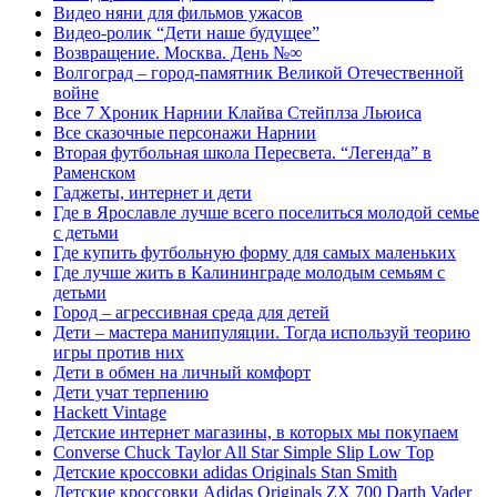
Видео няни для фильмов ужасов
Видео-ролик “Дети наше будущее”
Возвращение. Москва. День №∞
Волгоград – город-памятник Великой Отечественной
войне
Все 7 Хроник Нарнии Клайва Стейплза Льюиса
Все сказочные персонажи Нарнии
Вторая футбольная школа Пересвета. “Легенда” в
Раменском
Гаджеты, интернет и дети
Где в Ярославле лучше всего поселиться молодой семье
с детьми
Где купить футбольную форму для самых маленьких
Где лучше жить в Калининграде молодым семьям с
детьми
Город – агрессивная среда для детей
Дети – мастера манипуляции. Тогда используй теорию
игры против них
Дети в обмен на личный комфорт
Дети учат терпению
Hackett Vintage
Детские интернет магазины, в которых мы покупаем
Converse Chuck Taylor All Star Simple Slip Low Top
Детские кроссовки adidas Originals Stan Smith
Детские кроссовки Adidas Originals ZX 700 Darth Vader