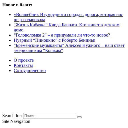
Новое в блоге:
«Волшебник Изумрудного города»: дорога, которая нас
не разочаровала
“Жизнь Кабачка” Клода Барраса. Кто живет в детском
доме
“Головоломка 2” – а придумали ли что-то новое?
Нуарный “Пиноккио” с Роберто Бениньи
“Бременские музыканты” Алексея Нужного – наш ответ
американским “Кошкам”
О проекте
Контакты
Сотрудничество
Search for:
Site Navigation