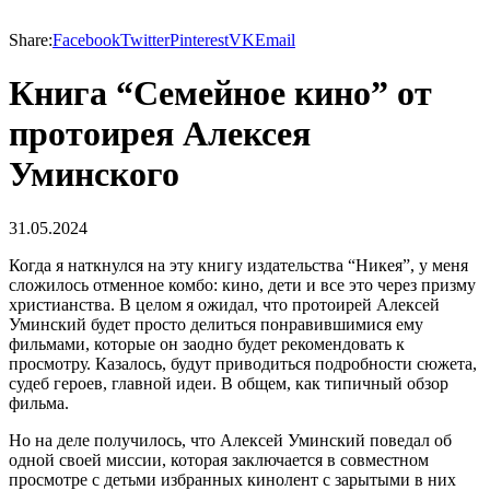
Share:
Facebook
Twitter
Pinterest
VK
Email
Книга “Семейное кино” от
протоирея Алексея
Уминского
31.05.2024
Когда я наткнулся на эту книгу издательства “Никея”, у меня
сложилось отменное комбо: кино, дети и все это через призму
христианства. В целом я ожидал, что протоирей Алексей
Уминский будет просто делиться понравившимися ему
фильмами, которые он заодно будет рекомендовать к
просмотру. Казалось, будут приводиться подробности сюжета,
судеб героев, главной идеи. В общем, как типичный обзор
фильма.
Но на деле получилось, что Алексей Уминский поведал об
одной своей миссии, которая заключается в совместном
просмотре с детьми избранных кинолент с зарытыми в них