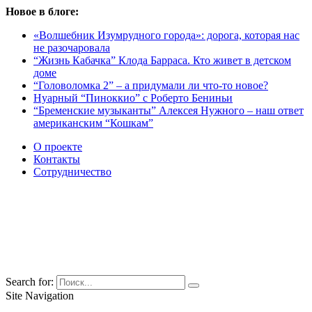
Новое в блоге:
«Волшебник Изумрудного города»: дорога, которая нас
не разочаровала
“Жизнь Кабачка” Клода Барраса. Кто живет в детском
доме
“Головоломка 2” – а придумали ли что-то новое?
Нуарный “Пиноккио” с Роберто Бениньи
“Бременские музыканты” Алексея Нужного – наш ответ
американским “Кошкам”
О проекте
Контакты
Сотрудничество
Search for:
Site Navigation