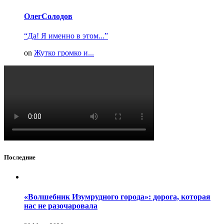
ОлегСолодов
“Да! Я именно в этом...”
on
Жутко громко и...
Последние
«Волшебник Изумрудного города»: дорога, которая
нас не разочаровала