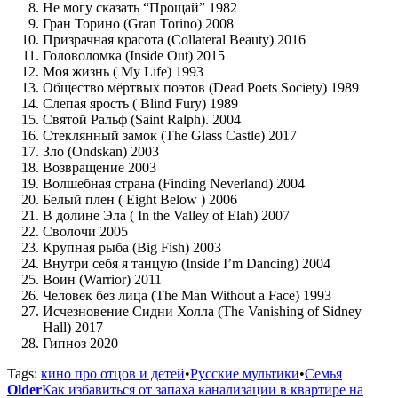
Не могу сказать “Прощай” 1982
Гран Торино (Gran Torino) 2008
Призрачная красота (Collateral Beauty) 2016
Головоломка (Inside Out) 2015
Моя жизнь ( My Life) 1993
Общество мёртвых поэтов (Dead Poets Society) 1989
Слепая ярость ( Blind Fury) 1989
Святой Ральф (Saint Ralph). 2004
Стеклянный замок (The Glass Castle) 2017
Зло (Ondskan) 2003
Возвращение 2003
Волшебная страна (Finding Neverland) 2004
Белый плен ( Eight Below ) 2006
В долине Эла ( In the Valley of Elah) 2007
Сволочи 2005
Крупная рыба (Big Fish) 2003
Внутри себя я танцую (Inside I’m Dancing) 2004
Воин (Warrior) 2011
Человек без лица (The Man Without a Face) 1993
Исчезновение Сидни Холла (The Vanishing of Sidney
Hall) 2017
Гипноз 2020
Tags:
кино про отцов и детей
•
Русские мультики
•
Семья
Older
Как избавиться от запаха канализации в квартире на