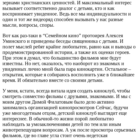
зернами христианских ценностей. И максимальный интерес
вызывает соответственно диалог с детьми, кто и как
воспринимает увиденное. Ведь все мы индивидуальности и
один и тот же видеоряд способен вызывать у нас разные
мысли, вопросы, споры.
Вот как раз-таки в “Семейном кино” протоирея Алексея
Уминского и приведены беседы священника с детьми. И
полет мыслей ребят крайне любопытен, равно как и выводы о
продемонстрированной истории, а также их оценки героев.
При этом я думал, что большинство фильмов мне будут
известны. Но нет, оказалось, что наоборот из знакомых и
увиденных лично мной была пара кинокартин. Остальное –
открытия, которые я собираюсь восполнить уже в ближайшее
время. И обязательно вместе со своими детьми.
У меня, кстати, всегда витала идея создать киноклуб, чтобы
смотреть совместно фильмы с друзьями, знакомыми. И мы с
моим другом Димой Филатовым было дело активно
занимались организацией кинопросмотров Сейчас, будучи
уже многодетным отцом, детский киноклуб выглядит еще
интереснее. В обычной-то жизни порой любопытно
наблюдать за умозаключениями детей по тем или иным
животрепещущим вопросам. А уж после просмотра серьезных
фильмов, где во главе угла стоит очень недетская