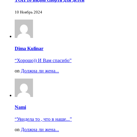
10 Ноябрь 2024
Dima Kulinar
“Хорошо)) И Вам спасибо”
on
Должна ли жена...
Nami
“Увидела то , что в наше...”
on
Должна ли жена...