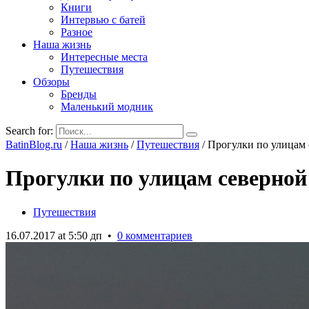
Книги
Интервью с батей
Разное
Наша жизнь
Интересные места
Путешествия
Обзоры
Бренды
Маленький модник
Search for:
BatinBlog.ru
/
Наша жизнь
/
Путешествия
/
Прогулки по улицам 
Прогулки по улицам северной
Путешествия
16.07.2017 at 5:50 дп
•
0 комментариев