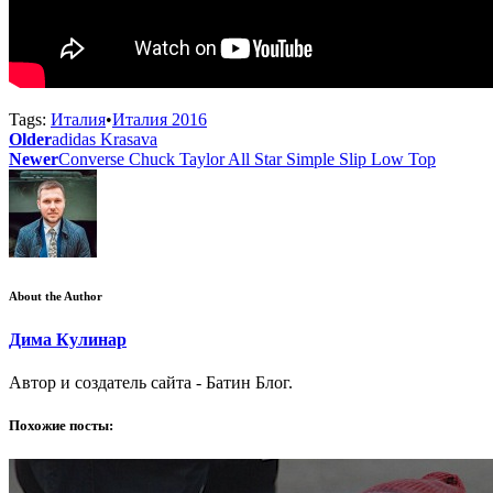
Tags:
Италия
•
Италия 2016
Older
adidas Krasava
Newer
Converse Chuck Taylor All Star Simple Slip Low Top
About the Author
Дима Кулинар
Автор и создатель сайта - Батин Блог.
Похожие посты: