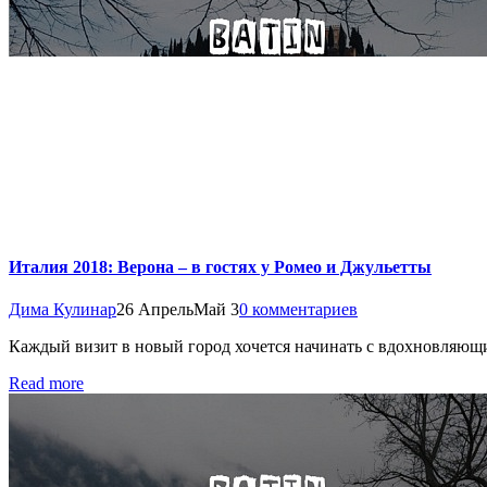
Италия 2018: Верона – в гостях у Ромео и Джульетты
Дима Кулинар
26 Апрель
Май 3
0 комментариев
Каждый визит в новый город хочется начинать с вдохновляющих
Read more