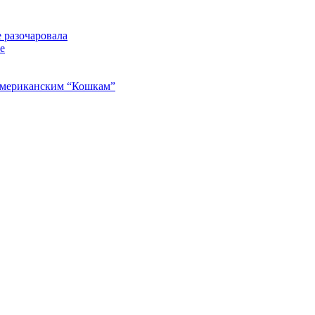
 разочаровала
е
американским “Кошкам”