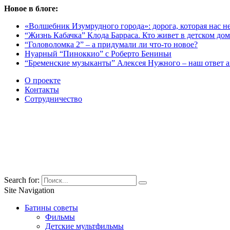
Новое в блоге:
«Волшебник Изумрудного города»: дорога, которая нас не
“Жизнь Кабачка” Клода Барраса. Кто живет в детском дом
“Головоломка 2” – а придумали ли что-то новое?
Нуарный “Пиноккио” с Роберто Бениньи
“Бременские музыканты” Алексея Нужного – наш ответ 
О проекте
Контакты
Сотрудничество
Search for:
Site Navigation
Батины советы
Фильмы
Детские мультфильмы