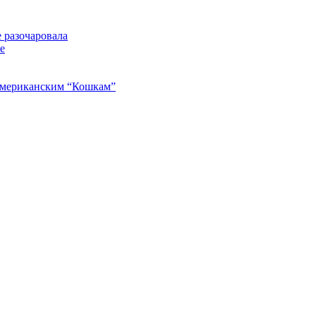
 разочаровала
е
американским “Кошкам”