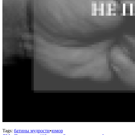
Tags:
батины мудрости
•
юмор