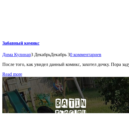
Забавный комикс
Дима Кулинар
3 Декабрь
Декабрь 3
0 комментариев
После того, как увидел данный комикс, захотел дочку. Пора заду
Read more