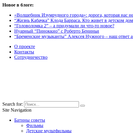
Новое в блоге:
«Волшебник Изумрудного города»: дорога, которая нас не
“Жизнь Кабачка” Клода Барраса. Кто живет в детском дом
“Головоломка 2” – а придумали ли что-то новое?
Нуарный “Пиноккио” с Роберто Бениньи
“Бременские музыканты” Алексея Нужного – наш ответ 
О проекте
Контакты
Сотрудничество
Search for:
Site Navigation
Батины советы
Фильмы
Детские мультфильмы