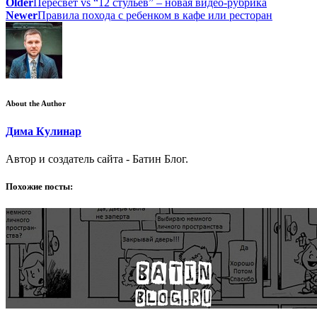
Older
Пересвет vs “12 стульев” – новая видео-рубрика
Newer
Правила похода с ребенком в кафе или ресторан
About the Author
Дима Кулинар
Автор и создатель сайта - Батин Блог.
Похожие посты: