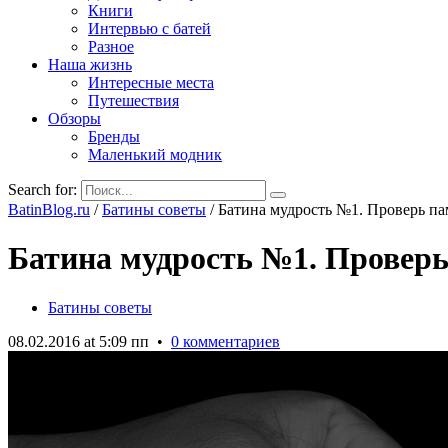
Книги
Интервью с батей
Разное
Наша жизнь
Интересные места
Путешествия
Обзоры
Бренды
Маленький модник
Search for:
BatinBlog.ru
/
Батины советы
/
Батина мудрость №1. Проверь па
Батина мудрость №1. Проверь
Батины советы
08.02.2016 at 5:09 пп
•
0 комментариев