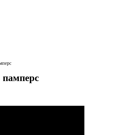
мперс
 памперс