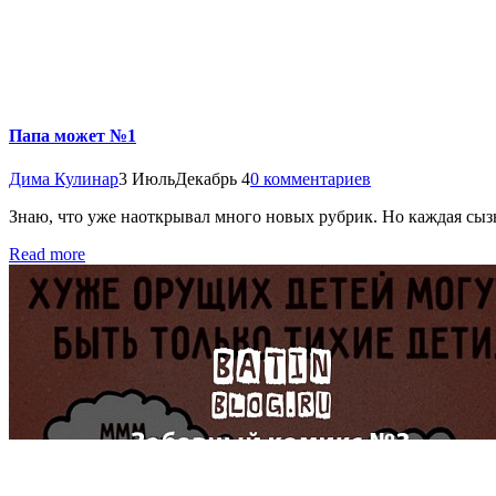
Папа может №1
Дима Кулинар
3 Июль
Декабрь 4
0 комментариев
Знаю, что уже наоткрывал много новых рубрик. Но каждая сыз
Read more