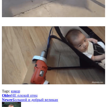
Tags:
юмор
Older
НЕ плохой отец
Newer
Большой и добрый великан