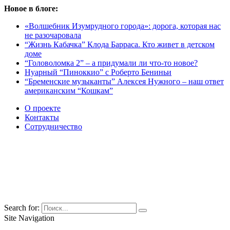
Новое в блоге:
«Волшебник Изумрудного города»: дорога, которая нас
не разочаровала
“Жизнь Кабачка” Клода Барраса. Кто живет в детском
доме
“Головоломка 2” – а придумали ли что-то новое?
Нуарный “Пиноккио” с Роберто Бениньи
“Бременские музыканты” Алексея Нужного – наш ответ
американским “Кошкам”
О проекте
Контакты
Сотрудничество
Search for:
Site Navigation