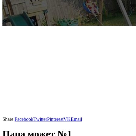
Share:
Facebook
Twitter
Pinterest
VK
Email
Папа может №1