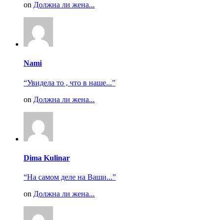
on
Должна ли жена...
Nami
“Увидела то , что в наше...”
on
Должна ли жена...
Dima Kulinar
“На самом деле на Ваши...”
on
Должна ли жена...