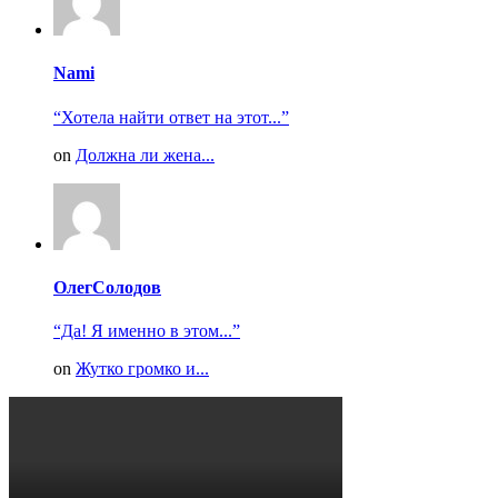
Nami
“Хотела найти ответ на этот...”
on
Должна ли жена...
ОлегСолодов
“Да! Я именно в этом...”
on
Жутко громко и...