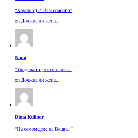
“Хорошо)) И Вам спасибо”
on
Должна ли жена...
Nami
“Увидела то , что в наше...”
on
Должна ли жена...
Dima Kulinar
“На самом деле на Ваши...”