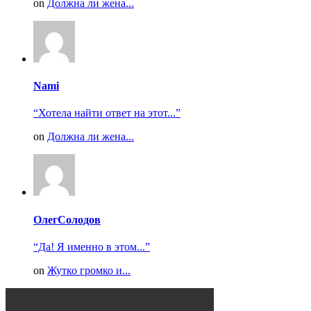
on
Должна ли жена...
Nami
“Хотела найти ответ на этот...”
on
Должна ли жена...
ОлегСолодов
“Да! Я именно в этом...”
on
Жутко громко и...