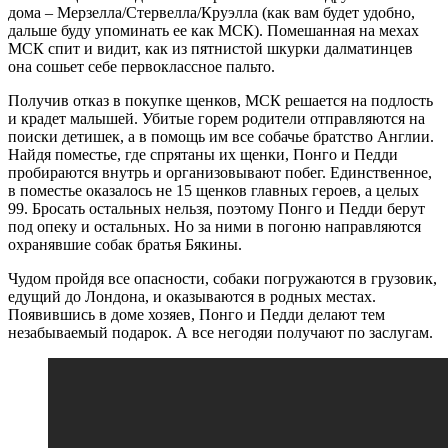
дома – Мерзелла/Стервелла/Круэлла (как вам будет удобно,
дальше буду упоминать ее как МСК). Помешанная на мехах
МСК спит и видит, как из пятнистой шкурки далматинцев
она сошьет себе первоклассное пальто.
Получив отказ в покупке щенков, МСК решается на подлость
и крадет малышей. Убитые горем родители отправляются на
поиски детишек, а в помощь им все собачье братство Англии.
Найдя поместье, где спрятаны их щенки, Понго и Педди
пробираются внутрь и организовывают побег. Единственное,
в поместье оказалось не 15 щенков главных героев, а целых
99. Бросать остальных нельзя, поэтому Понго и Педди берут
под опеку и остальных. Но за ними в погоню направляются
охранявшие собак братья Бякины.
Чудом пройдя все опасности, собаки погружаются в грузовик,
едущий до Лондона, и оказываются в родных местах.
Появившись в доме хозяев, Понго и Педди делают тем
незабываемый подарок. А все негодяи получают по заслугам.