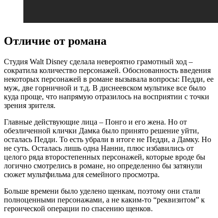
Отличие от романа
Студия Walt Disney сделала невероятно грамотный ход –
сократила количество персонажей. Обоснованность введения
некоторых персонажей в романе вызывала вопросы: Педди, ее
муж, две горничной и т.д. В диснеевском мультике все было
куда проще, что напрямую отразилось на восприятии с точки
зрения зрителя.
Главные действующие лица – Понго и его жена. Но от
обезличенной клички Дамка было принято решение уйти,
осталась Педди. То есть убрали в итоге не Педди, а Дамку. Но
не суть. Осталась лишь одна Нанни, плюс избавились от
целого ряда второстепенных персонажей, которые вроде бы
логично смотрелись в романе, но определенно бы затянули
сюжет мультфильма для семейного просмотра.
Больше времени было уделено щенкам, поэтому они стали
полноценными персонажами, а не каким-то “реквизитом” к
героической операции по спасению щенков.