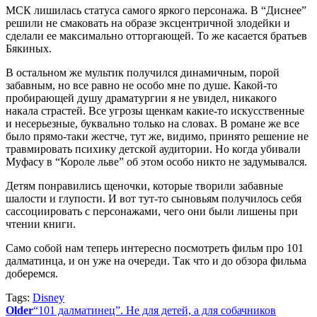
МСК лишилась статуса самого яркого персонажа. В “Диснее”
решили не смаковать на образе эксцентричной злодейки и
сделали ее максимально отторгающей. То же касается братьев
Бякиных.
В остальном же мультик получился динамичным, порой
забавным, но все равно не особо мне по душе. Какой-то
пробирающей душу драматургии я не увидел, никакого
накала страстей. Все угрозы щенкам какие-то искусственные
и несерьезные, буквально только на словах. В романе же все
было прямо-таки жестче, тут же, видимо, принято решение не
травмировать психику детской аудитории. Но когда убивали
Муфасу в “Короле льве” об этом особо никто не задумывался.
Детям понравились щеночки, которые творили забавные
шалости и глупости. И вот тут-то сыновьям получилось себя
сассоциировать с персонажами, чего они были лишены при
чтении книги.
Само собой нам теперь интересно посмотреть фильм про 101
далматинца, и он уже на очереди. Так что и до обзора фильма
доберемся.
Tags:
Disney
Older
“101 далматинец”. Не для детей, а для собачников