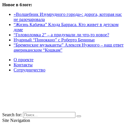
Новое в блоге:
«Волшебник Изумрудного города»: дорога, которая нас
не разочаровала
“Жизнь Кабачка” Клода Барраса. Кто живет в детском
доме
“Головоломка 2” – а придумали ли что-то новое?
Нуарный “Пиноккио” с Роберто Бениньи
“Бременские музыканты” Алексея Нужного – наш ответ
американским “Кошкам”
О проекте
Контакты
Сотрудничество
Search for:
Site Navigation