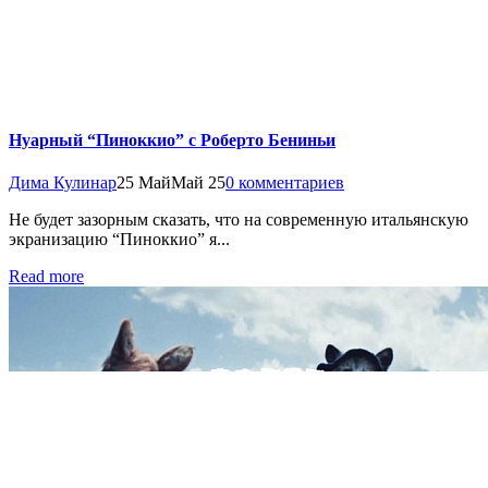
Нуарный “Пиноккио” с Роберто Бениньи
Дима Кулинар
25 Май
Май 25
0 комментариев
Не будет зазорным сказать, что на современную итальянскую
экранизацию “Пиноккио” я...
Read more