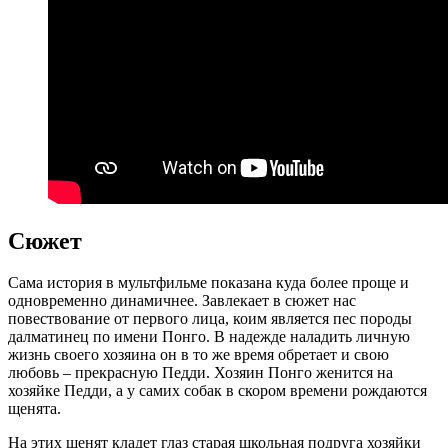
Сюжет
Сама история в мультфильме показана куда более проще и
одновременно динамичнее. Завлекает в сюжет нас
повествование от первого лица, коим является пес породы
далматинец по имени Понго. В надежде наладить личную
жизнь своего хозяина он в то же время обретает и свою
любовь – прекрасную Педди. Хозяин Понго женится на
хозяйке Педди, а у самих собак в скором времени рождаются
щенята.
На этих щенят кладет глаз старая школьная подруга хозяйки