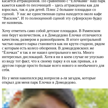
касается аттракционов. По сравнению с “Елочками” наш парк
кажется какой-то песочницей – здесь аттракционы как для
взрослых, так и для детей. Плюс 2 большие площадки со
сценой. У нас же единственная сцена находится около кафе
“Василек”. И то полноценной сценой эту суфлерскую будку
не назовешь.
Хочу отметить само собой детские площадки. В Раменском
они берут количеством, а в Домодедово Елочки отличаются
качеством, размером и разнообразием. В итоге центральной
частью нашего парка становится как ни крути стадион, рядом
с которым есть колесо обозрения. В домодедовскоих же
“Ёлочках” я так и не нашел центрального места. Много
интересных дислокаций. Хотя я ни в коем случае не упускаю
из виду тот факт, что к своему парку я ох как привык, а в
другом городе просто больше всего нового и необычного для
себя.
Но у меня накопился ряд вопросов а-ля загадок, которые
открыл для меня парк Елочки в Домодедово.