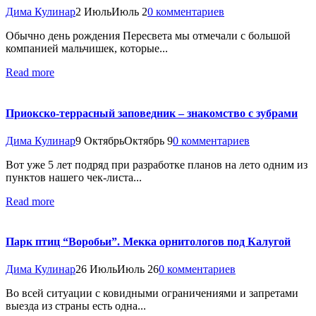
Дима Кулинар
2 Июль
Июль 2
0 комментариев
Обычно день рождения Пересвета мы отмечали с большой
компанией мальчишек, которые...
Read more
Приокско-террасный заповедник – знакомство с зубрами
Дима Кулинар
9 Октябрь
Октябрь 9
0 комментариев
Вот уже 5 лет подряд при разработке планов на лето одним из
пунктов нашего чек-листа...
Read more
Парк птиц “Воробьи”. Мекка орнитологов под Калугой
Дима Кулинар
26 Июль
Июль 26
0 комментариев
Во всей ситуации с ковидными ограничениями и запретами
выезда из страны есть одна...