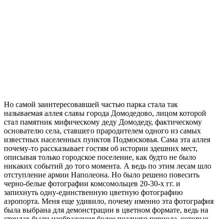
Но самой заинтересовавшей частью парка стала так
называемая аллея славы города Домодедово, лицом которой
стал памятник мифическому деду Домодеду, фактическому
основателю села, ставшего прародителем одного из самых
известных населенных пунктов Подмосковья. Сама эта аллея
почему-то рассказывает гостям об истории здешних мест,
описывая только городское поселение, как будто не было
никаких событий до того момента. А ведь по этим лесам шло
отступление армии Наполеона. Но было решено повесить
черно-белые фотографии комсомольцев 20-30-х гг. и
запихнуть одну-единственную цветную фотографию
аэропорта. Меня еще удивило, почему именно эта фотография
была выбрана для демонстрации в цветном формате, ведь на
стендах были изображения более позднего периода, которые