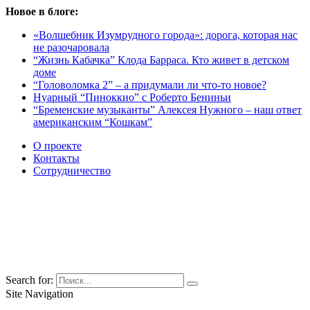
Новое в блоге:
«Волшебник Изумрудного города»: дорога, которая нас
не разочаровала
“Жизнь Кабачка” Клода Барраса. Кто живет в детском
доме
“Головоломка 2” – а придумали ли что-то новое?
Нуарный “Пиноккио” с Роберто Бениньи
“Бременские музыканты” Алексея Нужного – наш ответ
американским “Кошкам”
О проекте
Контакты
Сотрудничество
Search for:
Site Navigation