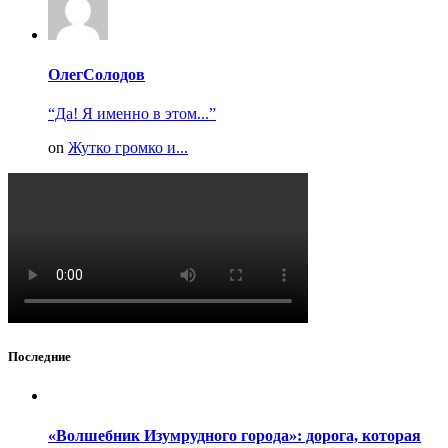
ОлегСолодов
“Да! Я именно в этом...”
on
Жутко громко и...
Последние
«Волшебник Изумрудного города»: дорога, которая