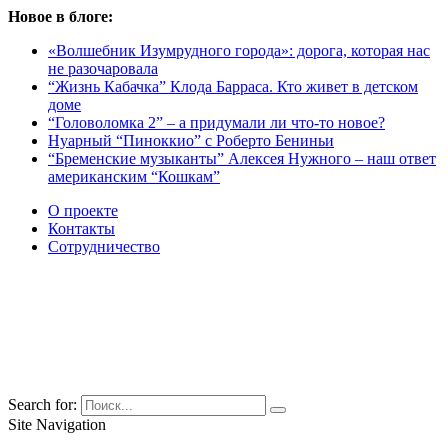
Новое в блоге:
«Волшебник Изумрудного города»: дорога, которая нас
не разочаровала
“Жизнь Кабачка” Клода Барраса. Кто живет в детском
доме
“Головоломка 2” – а придумали ли что-то новое?
Нуарный “Пиноккио” с Роберто Бениньи
“Бременские музыканты” Алексея Нужного – наш ответ
американским “Кошкам”
О проекте
Контакты
Сотрудничество
Search for:
Site Navigation