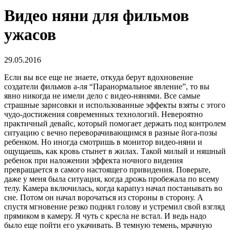
Видео няни для фильмов
ужасов
29.05.2016
Если вы все еще не знаете, откуда берут вдохновение
создатели фильмов а-ля “Паранормальное явление”, то вы
явно никогда не имели дело с видео-нянями. Все самые
страшные зарисовки и использованные эффекты взяты с этого
чудо-достижения современных технологий. Невероятно
практичный девайс, который помогает держать под контролем
ситуацию с вечно переворачивающимся в разные йога-позы
ребенком. Но иногда смотришь в монитор видео-няни и
ощущаешь, как кровь стынет в жилах. Такой милый и няшный
ребенок при наложении эффекта ночного видения
превращается в самого настоящего привидения. Поверьте,
даже у меня была ситуация, когда дрожь пробежала по всему
телу. Камера включилась, когда карапуз начал постанывать во
сне. Потом он начал ворочаться из стороны в сторону. А
спустя мгновение резко поднял голову и устремил свой взгляд
прямиком в камеру. Я чуть с кресла не встал. И ведь надо
было еще пойти его укачивать. В темную темень, мрачную