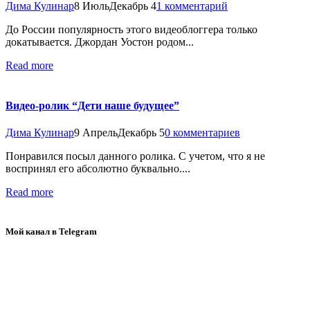
Дима Кулинар
8 Июль
Декабрь 4
1 комментарий
До России популярность этого видеоблоггера только
докатывается. Джордан Уостон родом...
Read more
Видео-ролик “Дети наше будущее”
Дима Кулинар
9 Апрель
Декабрь 5
0 комментариев
Понравился посыл данного ролика. С учетом, что я не
воспринял его абсолютно буквально....
Read more
Мой канал в Telegram