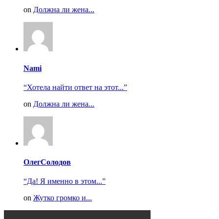
on
Должна ли жена...
Nami
“Хотела найти ответ на этот...”
on
Должна ли жена...
ОлегСолодов
“Да! Я именно в этом...”
on
Жутко громко и...