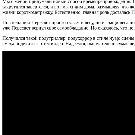
Мы с женой придумали новый способ времяпрепровождения. Про
закрутился завертелся, и вот мы сидим дома, размышляя, что ж
жизни короткометражку. Естественно, главная роль досталась П
По сценарию Пересвет просто гуляет в лесу, но из чащи леса п
уже Пересвет вернул свое самообладание. Но оказалось, что не
Получился такой полутриллер, полухоррор в стиле нуар: сцены
смеха поделиться этим видео. Надеемся, окончательно сумасшед