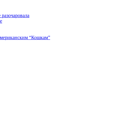
 разочаровала
е
американским “Кошкам”