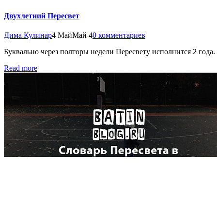
Двухлетний Пересвет
Дима Кулинар
4 Май
Май 4
0 комментариев
Буквально через полторы недели Пересвету исполнится 2 года.
Read more