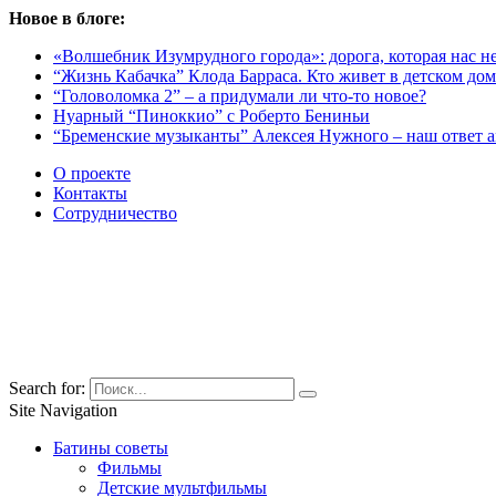
Новое в блоге:
«Волшебник Изумрудного города»: дорога, которая нас не
“Жизнь Кабачка” Клода Барраса. Кто живет в детском дом
“Головоломка 2” – а придумали ли что-то новое?
Нуарный “Пиноккио” с Роберто Бениньи
“Бременские музыканты” Алексея Нужного – наш ответ 
О проекте
Контакты
Сотрудничество
Search for:
Site Navigation
Батины советы
Фильмы
Детские мультфильмы