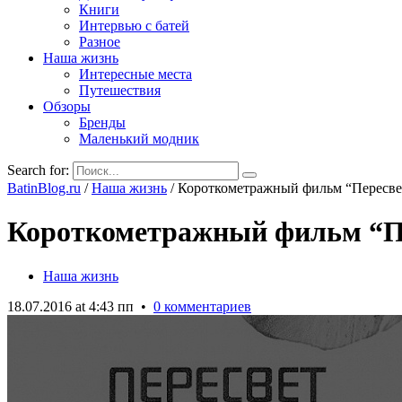
Книги
Интервью с батей
Разное
Наша жизнь
Интересные места
Путешествия
Обзоры
Бренды
Маленький модник
Search for:
BatinBlog.ru
/
Наша жизнь
/
Короткометражный фильм “Пересвет
Короткометражный фильм “Пе
Наша жизнь
18.07.2016 at 4:43 пп
•
0 комментариев