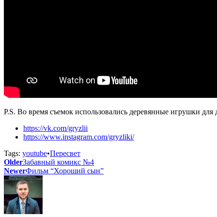
P.S. Во время съемок использовались деревянные игрушки для
https://vk.com/gryzlii
https://www.instagram.com/gryzliki/
Tags:
youtube
•
Пересвет
Older
Забавный комикс №4
Newer
Фильм “Хороший сын”