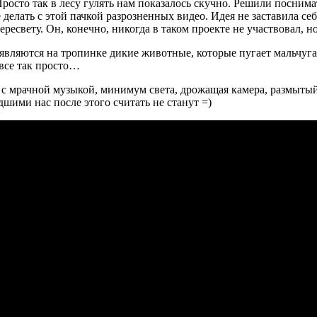
сто так в лесу гулять нам показалось скучно. Решили поснима
е делать с этой пачкой разрозненных видео. Идея не заставила с
ересвету. Он, конечно, никогда в таком проекте не участвовал, 
оявляются на тропинке дикие животные, которые пугает мальчуган
 все так просто…
 с мрачной музыкой, минимум света, дрожащая камера, размытый 
шими нас после этого считать не станут =)