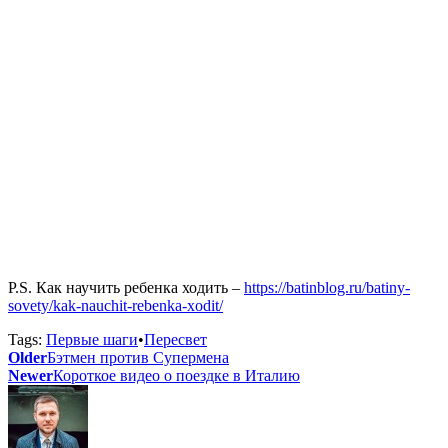
P.S. Как научить ребенка ходить –
https://batinblog.ru/batiny-
sovety/kak-nauchit-rebenka-xodit/
Tags:
Первые шаги
•
Пересвет
Older
Бэтмен против Супермена
Newer
Короткое видео о поездке в Италию