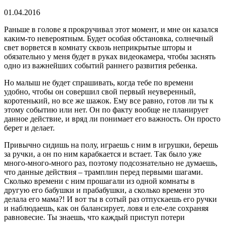
01.04.2016
Раньше в голове я прокручивал этот момент, и мне он казался
каким-то невероятным. Будет особая обстановка, солнечный
свет ворвется в комнату сквозь неприкрытые шторы и
обязательно у меня будет в руках видеокамера, чтобы заснять
одно из важнейших событий раннего развития ребенка.
Но малыш не будет спрашивать, когда тебе по времени
удобно, чтобы он совершил свой первый неуверенный,
коротенький, но все же шажок. Ему все равно, готов ли ты к
этому событию или нет. Он по факту вообще не планирует
данное действие, и вряд ли понимает его важность. Он просто
берет и делает.
Привычно сидишь на полу, играешь с ним в игрушки, берешь
за ручки, а он по ним карабкается и встает. Так было уже
много-много-много раз, поэтому подсознательно не думаешь,
что данные действия – трамплин перед первыми шагами.
Сколько времени с ним прошагали из одной комнаты в
другую его бабушки и прабабушки, а сколько времени это
делала его мама?! И вот ты в сотый раз отпускаешь его ручки
и наблюдаешь, как он балансирует, ловя и еле-еле сохраняя
равновесие. Ты знаешь, что каждый приступ потери