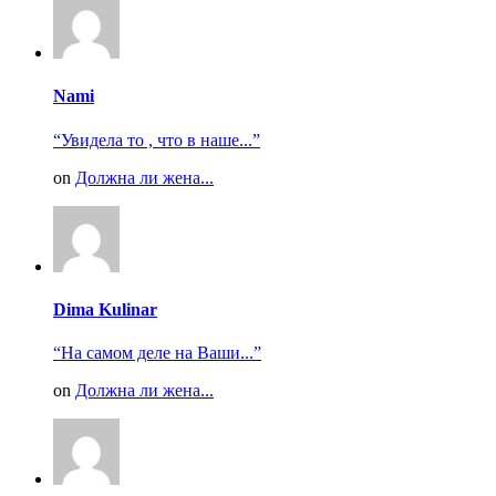
Nami
“Увидела то , что в наше...”
on
Должна ли жена...
Dima Kulinar
“На самом деле на Ваши...”
on
Должна ли жена...