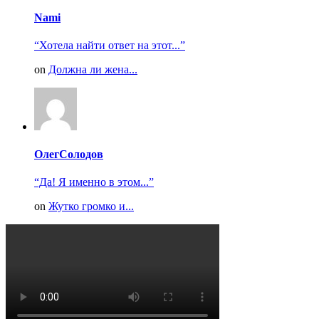
Nami
“Хотела найти ответ на этот...”
on
Должна ли жена...
ОлегСолодов
“Да! Я именно в этом...”
on
Жутко громко и...