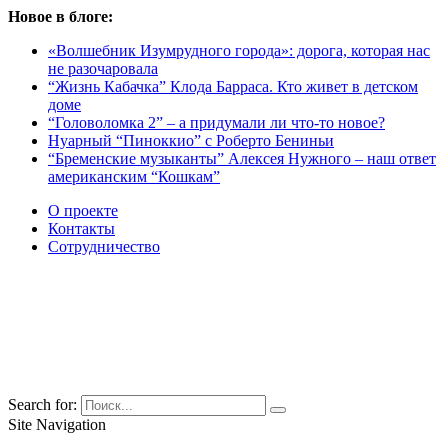
Новое в блоге:
«Волшебник Изумрудного города»: дорога, которая нас
не разочаровала
“Жизнь Кабачка” Клода Барраса. Кто живет в детском
доме
“Головоломка 2” – а придумали ли что-то новое?
Нуарный “Пиноккио” с Роберто Бениньи
“Бременские музыканты” Алексея Нужного – наш ответ
американским “Кошкам”
О проекте
Контакты
Сотрудничество
Search for:
Site Navigation