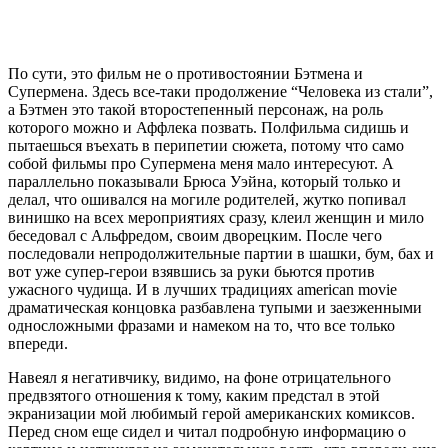
По сути, это фильм не о противостоянии Бэтмена и
Супермена. Здесь все-таки продолжение “Человека из стали”,
а Бэтмен это такой второстепенный персонаж, на роль
которого можно и Аффлека позвать. Полфильма сидишь и
пытаешься въехать в перипетии сюжета, потому что само
собой фильмы про Супермена меня мало интересуют. А
параллельно показывали Брюса Уэйна, который только и
делал, что ошивался на могиле родителей, жутко попивал
винишко на всех мероприятиях сразу, клеил женщин и мило
беседовал с Альфредом, своим дворецким. После чего
последовали непродолжительные партии в шашки, бум, бах и
вот уже супер-герои взявшись за руки бьются против
ужасного чудища. И в лучших традициях american movie
драматическая концовка разбавлена тупыми и заезженными
односложными фразами и намеком на то, что все только
впереди.
Навеял я негативчику, видимо, на фоне отрицательного
предвзятого отношения к тому, каким предстал в этой
экранизации мой любимый герой американских комиксов.
Перед сном еще сидел и читал подробную информацию о