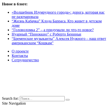
Новое в блоге:
«Волшебник Изумрудного города»: дорога, которая нас
не разочаровала
“Жизнь Кабачка” Клода Барраса. Кто живет в детском
доме
“Головоломка 2” – а придумали ли что-то новое?
Нуарный “Пиноккио” с Роберто Бениньи
“Бременские музыканты” Алексея Нужного – наш ответ
американским “Кошкам”
О проекте
Контакты
Сотрудничество
Search for:
Site Navigation