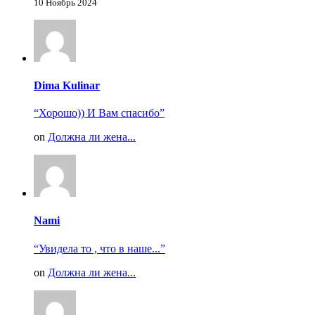
10 Ноябрь 2024
Dima Kulinar
“Хорошо)) И Вам спасибо”
on
Должна ли жена...
Nami
“Увидела то , что в наше...”
on
Должна ли жена...