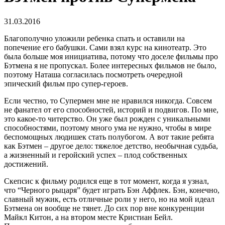
31.03.2016
Благополучно уложили ребенка спать и оставили на
попечение его бабушки. Сами взял курс на кинотеатр. Это
была больше моя инициатива, потому что доселе фильмы про
Бэтмена я не пропускал. Более интересных фильмов не было,
поэтому Наташа согласилась посмотреть очередной
эпический фильм про супер-героев.
Если честно, то Супермен мне не нравился никогда. Совсем
не фанател от его способностей, историй и подвигов. По мне,
это какое-то читерство. Он уже был рожден с уникальными
способностями, поэтому много ума не нужно, чтобы в мире
беспомощных людишек стать полубогом. А вот такие ребята
как Бэтмен – другое дело: тяжелое детство, необычная судьба,
а жизненный и геройский успех – плод собственных
достижений.
Скепсис к фильму родился еще в тот момент, когда я узнал,
что “Черного рыцаря” будет играть Бэн Аффлек. Бэн, конечно,
славный мужик, есть отличные роли у него, но на мой идеал
Бэтмена он вообще не тянет. До сих пор вне конкуренции
Майкл Китон, а на втором месте Кристиан Бейл.