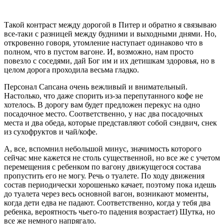
Такой контраст между дорогой в Питер и обратно я связываю
все-таки с разницей между будними и выходными днями. Но,
откровенно говоря, утомление наступает одинаково что в
полном, что в пустом вагоне. И, возможно, нам просто
повезло с соседями, дай Бог им и их детишкам здоровья, но в
целом дорога проходила весьма гладко.
Персонал Сапсана очень вежливый и внимательный.
Настолько, что даже спорить из-за перепутанного кофе не
хотелось. В дорогу вам будет предложен перекус на одно
посадочное место. Соответственно, у нас два посадочных
места и два обеда, которые представляют собой сэндвич, снек
из сухофруктов и чай/кофе.
А, все, вспомнил небольшой минус, значимость которого
сейчас мне кажется не столь существенной, но все же с учетом
перемещения с ребенком по вагону движущегося состава
пропустить его не могу. Речь о туалете. По ходу движения
состав периодически хорошенько качает, поэтому пока идешь
до туалета через весь основной вагон, возникают моменты,
когда дети едва не падают. Соответственно, когда у тебя два
ребенка, вероятность чьего-то падения возрастает) Шутка, но
все же немного напрягало.