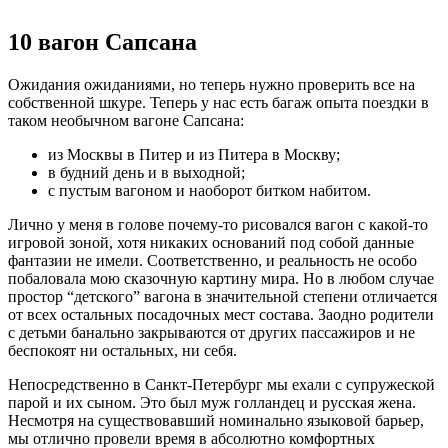
10 вагон Сапсана
Ожидания ожиданиями, но теперь нужно проверить все на
собственной шкуре. Теперь у нас есть багаж опыта поездки в
таком необычном вагоне Сапсана:
из Москвы в Питер и из Питера в Москву;
в будний день и в выходной;
с пустым вагоном и наоборот битком набитом.
Лично у меня в голове почему-то рисовался вагон с какой-то
игровой зоной, хотя никаких оснований под собой данные
фантазии не имели. Соответственно, и реальность не особо
побаловала мою сказочную картину мира. Но в любом случае
простор “детского” вагона в значительной степени отличается
от всех остальных посадочных мест состава. Заодно родители
с детьми банально закрываются от других пассажиров и не
беспокоят ни остальных, ни себя.
Непосредственно в Санкт-Петербург мы ехали с супружеской
парой и их сыном. Это был муж голландец и русская жена.
Несмотря на существовавший номинально языковой барьер,
мы отлично провели время в абсолютно комфортных