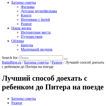
Батины советы
Фильмы
Детские мультфильмы
Книги
Интервью с батей
Разное
Наша жизнь
Интересные места
Путешествия
Обзоры
Бренды
Маленький модник
Search for:
BatinBlog.ru
/
Батины советы
/
Разное
/
Лучший способ доехать
с ребенком до Питера на поезде
Лучший способ доехать с
ребенком до Питера на поезде
Батины советы
Разное