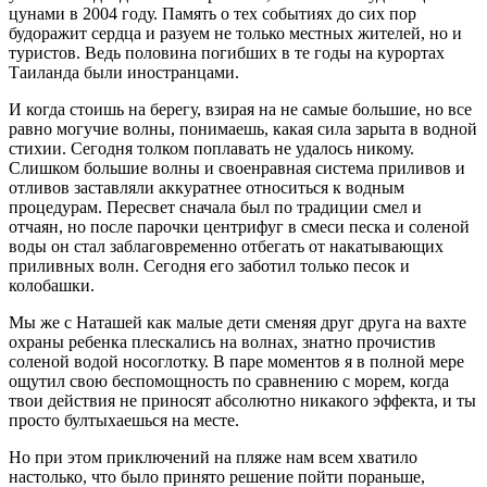
цунами в 2004 году. Память о тех событиях до сих пор
будоражит сердца и разуем не только местных жителей, но и
туристов. Ведь половина погибших в те годы на курортах
Таиланда были иностранцами.
И когда стоишь на берегу, взирая на не самые большие, но все
равно могучие волны, понимаешь, какая сила зарыта в водной
стихии. Сегодня толком поплавать не удалось никому.
Слишком большие волны и своенравная система приливов и
отливов заставляли аккуратнее относиться к водным
процедурам. Пересвет сначала был по традиции смел и
отчаян, но после парочки центрифуг в смеси песка и соленой
воды он стал заблаговременно отбегать от накатывающих
приливных волн. Сегодня его заботил только песок и
колобашки.
Мы же с Наташей как малые дети сменяя друг друга на вахте
охраны ребенка плескались на волнах, знатно прочистив
соленой водой носоглотку. В паре моментов я в полной мере
ощутил свою беспомощность по сравнению с морем, когда
твои действия не приносят абсолютно никакого эффекта, и ты
просто бултыхаешься на месте.
Но при этом приключений на пляже нам всем хватило
настолько, что было принято решение пойти пораньше,