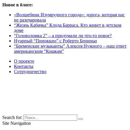
Новое в блоге:
«Волшебник Изумрудного города»: дорога, которая нас
не разочаровала
“Жизнь Кабачка” Клода Барраса. Кто живет в детском
доме
“Головоломка 2” – а придумали ли что-то новое?
Нуарный “Пиноккио” с Роберто Бениньи
“Бременские музыканты” Алексея Нужного – наш ответ
американским “Кошкам”
О проекте
Контакты
Сотрудничество
Search for:
Site Navigation