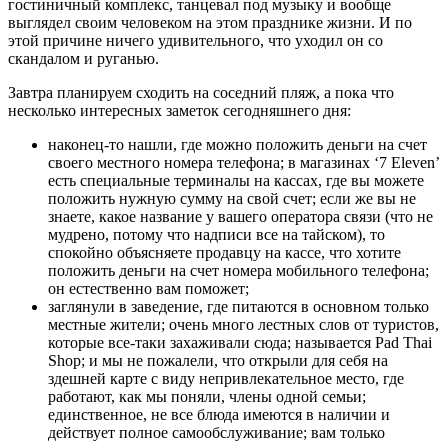
гостиничный комплекс, танцевал под музыку и вообще
выглядел своим человеком на этом празднике жизни. И по
этой причине ничего удивительного, что уходил он со
скандалом и руганью.
Завтра планируем сходить на соседний пляж, а пока что
несколько интересных заметок сегодняшнего дня:
наконец-то нашли, где можно положить деньги на счет
своего местного номера телефона; в магазинах ‘7 Eleven’
есть специальные терминалы на кассах, где вы можете
положить нужную сумму на свой счет; если же вы не
знаете, какое название у вашего оператора связи (что не
мудрено, потому что надписи все на тайском), то
спокойно объясняете продавцу на кассе, что хотите
положить деньги на счет номера мобильного телефона;
он естественно вам поможет;
заглянули в заведение, где питаются в основном только
местные жители; очень много лестных слов от туристов,
которые все-таки захаживали сюда; называется Pad Thai
Shop; и мы не пожалели, что открыли для себя на
здешней карте с виду непривлекательное место, где
работают, как мы поняли, члены одной семьи;
единственное, не все блюда имеются в наличии и
действует полное самообслуживание; вам только