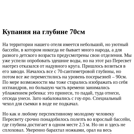
Купания на глубине 70см
На территории нашего отеля имеется небольшой, но уютный
бассейн, в котором никогда не бывает много народа, а для
разного детского возраста предусмотрены свои отделения. Мы
уже успели опробовать здешние воды, но на этот раз Пересвет
наотрез отказался от надувного круга. Пришлось возиться в
его заводи. Началось все с 70-сантиметровой глубины, но
потом все же переместились на уровень посерьезней – 90см.
По мере возможности мы тоже старались изображать из себя
ихтиандров, но большую часть времени занимались
ублажением ребенка: это принеси, то падай, туда отнеси,
отсюда унеси. Зато набаловались с гоу-про. Специальный
чехол для съемки в воде не подкачал.
Но как и любому перспективному молодому человеку
Пересвету срочно понадобилось полезть во взрослый бассейн,
где глубина достигает в одном месте 2.5 м. Но он и здесь не
сплоховал. Уверенно барахтал ножками, орал на весь