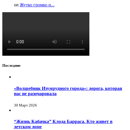
on
Жутко громко и...
Последние
«Волшебник Изумрудного города»: дорога, которая
нас не разочаровала
30 Март 2026
“Жизнь Кабачка” Клода Барраса. Кто живет в
детском доме