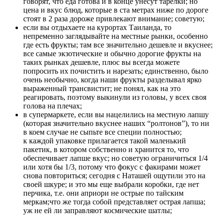
говорят, что еда готова и в конце унесут тарелки; но
цена и вкус блюд, которые в ста метрах ниже по дороге
стоят в 2 раза дороже привлекают внимание; советую;
если вы отдыхаете на курортах Таиланда, то
непременно заглядывайте на местные рынки, особенно
где есть фрукты; там все значительно дешевле и вкуснее;
все самые экзотические и обычно дорогие фрукты на
таких рынках дешевле, плюс вы всегда можете
попросить их почистить и нарезать; единственно, было
очень необычно, когда наши фрукты разделывал ярко
выраженный трансвистит; не понял, как на это
реагировать, поэтому выкинули из головы, у всех своя
голова на плечах;
в супермаркете, если вы нацелились на местную лапшу
(которая значительно вкуснее наших “ролтонов”), то ни
в коем случае не сыпьте все специи полностью;
к каждой упаковке прилагается такой маленький
пакетик, в котором собственно и хранится то, что
обеспечивает лапше вкус; но советую ограничиться 1/4
или хотя бы 1/3, потому что фокус с факирами может
снова повториться; сегодня с Наташей ощутили это на
своей шкуре; и это мы еще выбрали коробки, где нет
перчика, т.е. они априори не острые по тайским
меркам;что же тогда собой представляет острая лапша;
уж не ей ли заправляют космические шатлы;