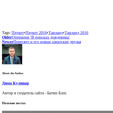
Tags:
Пхукет
•
Пхукет 2016
•
Таиланд
•
Таиланд 2016
Older
Операция ‘В поисках дождевика’
Newer
Пересвет и его новые азиатские друзья
About the Author
Дима Кулинар
Автор и создатель сайта - Батин Блог.
Похожие посты: