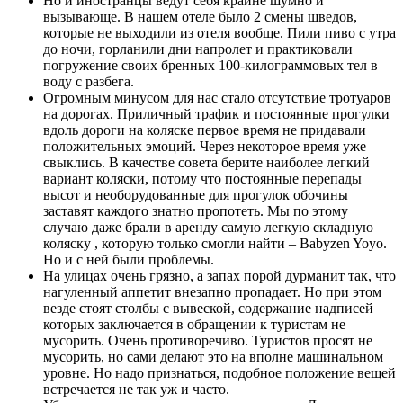
Но и иностранцы ведут себя крайне шумно и
вызывающе. В нашем отеле было 2 смены шведов,
которые не выходили из отеля вообще. Пили пиво с утра
до ночи, горланили дни напролет и практиковали
погружение своих бренных 100-килограммовых тел в
воду с разбега.
Огромным минусом для нас стало отсутствие тротуаров
на дорогах. Приличный трафик и постоянные прогулки
вдоль дороги на коляске первое время не придавали
положительных эмоций. Через некоторое время уже
свыклись. В качестве совета берите наиболее легкий
вариант коляски, потому что постоянные перепады
высот и необорудованные для прогулок обочины
заставят каждого знатно пропотеть. Мы по этому
случаю даже брали в аренду самую легкую складную
коляску , которую только смогли найти – Babyzen Yoyo.
Но и с ней были проблемы.
На улицах очень грязно, а запах порой дурманит так, что
нагуленный аппетит внезапно пропадает. Но при этом
везде стоят столбы с вывеской, содержание надписей
которых заключается в обращении к туристам не
мусорить. Очень противоречиво. Туристов просят не
мусорить, но сами делают это на вполне машинальном
уровне. Но надо признаться, подобное положение вещей
встречается не так уж и часто.