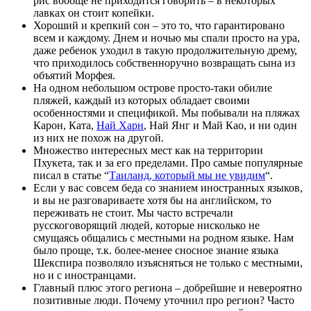
рис вообще не приходится говорить – в некоторых
лавках он стоит копейки.
Хороший и крепкий сон – это то, что гарантировано
всем и каждому. Днем и ночью мы спали просто на ура,
даже ребенок уходил в такую продолжительную дрему,
что приходилось собственноручно возвращать сына из
объятий Морфея.
На одном небольшом острове просто-таки обилие
пляжей, каждый из которых обладает своими
особенностями и спецификой. Мы побывали на пляжах
Карон, Ката,
Най Харн
, Най Янг и Май Као, и ни один
из них не похож на другой.
Множество интересных мест как на территории
Пхукета, так и за его пределами. Про самые популярные
писал в статье “
Таиланд, который мы не увидим
“.
Если у вас совсем беда со знанием иностранных языков,
и вы не разговариваете хотя бы на английском, то
переживать не стоит. Мы часто встречали
русскоговорящий людей, которые нисколько не
смущаясь общались с местными на родном языке. Нам
было проще, т.к. более-менее сносное знание языка
Шекспира позволяло изъясняться не только с местными,
но и с иностранцами.
Главный плюс этого региона – добрейшие и невероятно
позитивные люди. Почему уточнил про регион? Часто