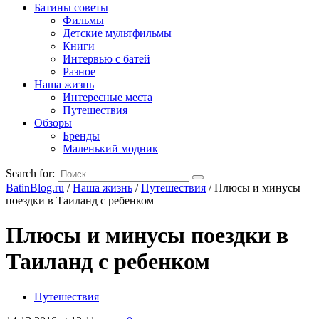
Батины советы
Фильмы
Детские мультфильмы
Книги
Интервью с батей
Разное
Наша жизнь
Интересные места
Путешествия
Обзоры
Бренды
Маленький модник
Search for:
BatinBlog.ru
/
Наша жизнь
/
Путешествия
/
Плюсы и минусы
поездки в Таиланд с ребенком
Плюсы и минусы поездки в
Таиланд с ребенком
Путешествия