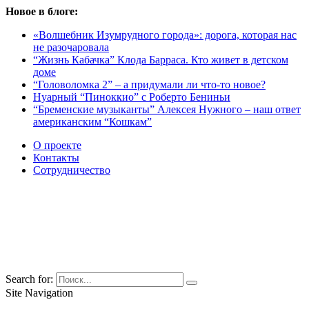
Новое в блоге:
«Волшебник Изумрудного города»: дорога, которая нас
не разочаровала
“Жизнь Кабачка” Клода Барраса. Кто живет в детском
доме
“Головоломка 2” – а придумали ли что-то новое?
Нуарный “Пиноккио” с Роберто Бениньи
“Бременские музыканты” Алексея Нужного – наш ответ
американским “Кошкам”
О проекте
Контакты
Сотрудничество
Search for:
Site Navigation