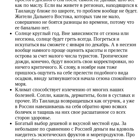
как по маслу. Если вы живете в регионах, находящихся к
Таиланду ближе по широте, то проблем вообще не будет.
Жители Дальнего Востока, которых там не мало,
совершенно не боятся разницы во времени, потому что
ее банально нет.
Солнце круглый год. Вне зависимости от сезона или
несезона, солнце будет греть всегда. Погреться и
искупаться вы сможете с января по декабрь. А в несезон
вообще намного проще оценить красоты и прелести
острова за счет малого числа туристов. Тропические
дожди, конечно, будут вносить свои корректировки, но
ничего критичного. К слову, в ноябре нам тоже
пришлось ощутить на себе прелести подобного вида
осадков, ввиду затянувшегося начала сезона спокойного
моря.
Климат способствует излечению от многих наших
болезней. Сопли, кашель, дерматиты, боли в суставах и
прочее. Из Таиланда возвращаешься как огурчик, а уже
в России навешиваешь на себя обратно ярмо всяких
болячек и тащишь на них свое расшатанное со всех
сторон здоровье.
Богатый выбор дешевой и вкусной местной еды. За
небольшие по сравнению с Россией деньги вы вдоволь
наедитесь экзотических фруктов и морепродуктов. Про