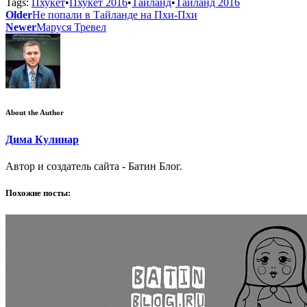
Tags:
Пхукет
•
Пхукет 2016
•
Таиланд
•
Таиланд 2016
Older
Не попали в Тайланде на Пхи-Пхи
Newer
Маруся Тревел
About the Author
Дима Кулинар
Автор и создатель сайта - Батин Блог.
Похожие посты: