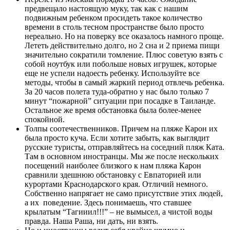
предвещало настоящую муку, так как с нашим
подвижным ребенком просидеть такое количество
времени в столь тесном пространстве было просто
нереально. Но на поверку все оказалось намного проще.
Лететь действительно долго, но 2 сна и 2 приема пищи
значительно сократили томление. Плюс советую взять с
собой ноутбук или побольше новых игрушек, которые
еще не успели надоесть ребенку. Используйте все
методы, чтобы в самый жаркий период отвлечь ребенка.
За 20 часов полета туда-обратно у нас было только 7
минут “пожарной” ситуации при посадке в Таиланде.
Остальное же время обстановка была более-менее
спокойной.
Толпы соотечественников. Причем на пляже Карон их
была просто куча. Если хотите забыть, как выглядит
русские туристы, отправляйтесь на соседний пляж Ката.
Там в основном иностранцы. Мы же после нескольких
посещений наиболее близкого к нам пляжа Карон
сравнили здешнюю обстановку с Евпаторией или
курортами Краснодарского края. Отличий немного.
Собственно напрягает не само присутствие этих людей,
а их поведение. Здесь понимаешь, что ставшее
крылатым “Тагииил!!!” – не вымысел, а чистой воды
правда. Наша Раша, ни дать, ни взять.