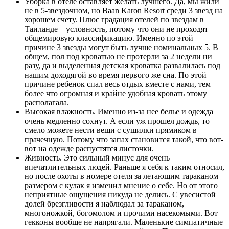
Уборка в отеле оставляет желать лучшего. Да, мы жили
не в 5-звездочном, но Baan Karon Resort среди 3 звезд на
хорошем счету. Плюс градация отелей по звездам в
Таиланде – условность, потому что они не проходят
общемировую классификацию. Именно по этой
причине 3 звезды могут быть лучше номинальных 5. В
общем, пол под кроватью не протерли за 2 недели ни
разу, да и выделенная детская кроватка развалилась под
нашим доходягой во время первого же сна. По этой
причине ребенок спал весь отдых вместе с нами, тем
более что огромная и крайне удобная кровать этому
располагала.
Высокая влажность. Именно из-за нее белье и одежда
очень медленно сохнут. А если уж прошел дождь, то
смело можете нести вещи с сушилки прямиком в
прачечную. Потому что запах становится такой, что вот-
вот на одежде распустятся листочки.
Живность. Это сильный минус для очень
впечатлительных людей. Раньше я себя к таким относил,
но после охоты в номере отеля за летающим тараканом
размером с кулак я изменил мнение о себе. Но от этого
неприятные ощущения никуда не делись. С увесистой
долей брезгливости я наблюдал за тараканом,
многоножкой, богомолом и прочими насекомыми. Вот
гекконы вообще не напрягали. Маленькие симпатичные