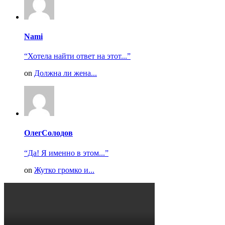
Nami
“Хотела найти ответ на этот...”
on
Должна ли жена...
ОлегСолодов
“Да! Я именно в этом...”
on
Жутко громко и...