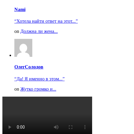
Nami
“Хотела найти ответ на этот...”
on
Должна ли жена...
ОлегСолодов
“Да! Я именно в этом...”
on
Жутко громко и...