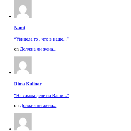
Nami
“Увидела то , что в наше...”
on
Должна ли жена...
Dima Kulinar
“На самом деле на Ваши...”
on
Должна ли жена...