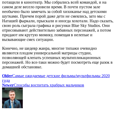
потащили в кинотеатр. Мы собрались всей командой, и на
самом деле весело провели время. В почти пустом зале
необычно было замечать за собой хихиканье над детскими
шутками. Причем порой даже дети не смеялись, зато мы с
Наташей фыркали, прыскали и иногда хохотали. Надо сказать,
свою роль сыграла графика и рисунки Blue Sky Studios. Они
отрисовывают действительно забавных персонажей, а потом
придают им крутую мимику, помещая в нелепые и
вызывающие смех ситуации.
Конечно, не шедевр жанра, многие типажи очевидно
являются плодом универсальной матрицы студии,
позволяющей клепать успешных мультипликационных
персонажей. Но все-таки можно будет посмотреть еще разок в
домашней обстановке.
Older
Самые ожидаемые детские фильмы/мультфильмы 2020
года
Newer
Способы воспитать храбрых мальчиков