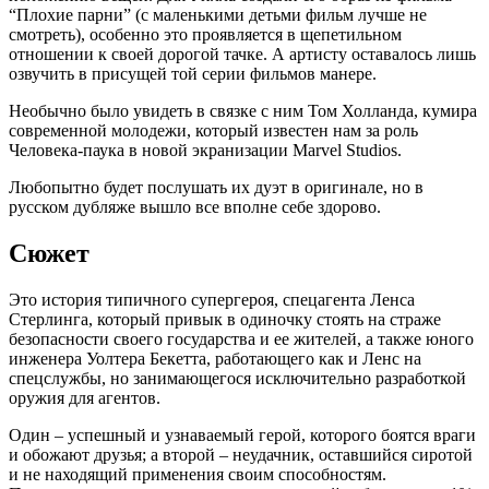
“Плохие парни” (с маленькими детьми фильм лучше не
смотреть), особенно это проявляется в щепетильном
отношении к своей дорогой тачке. А артисту оставалось лишь
озвучить в присущей той серии фильмов манере.
Необычно было увидеть в связке с ним Том Холланда, кумира
современной молодежи, который известен нам за роль
Человека-паука в новой экранизации Marvel Studios.
Любопытно будет послушать их дуэт в оригинале, но в
русском дубляже вышло все вполне себе здорово.
Сюжет
Это история типичного супергероя, спецагента Ленса
Стерлинга, который привык в одиночку стоять на страже
безопасности своего государства и ее жителей, а также юного
инженера Уолтера Бекетта, работающего как и Ленс на
спецслужбы, но занимающегося исключительно разработкой
оружия для агентов.
Один – успешный и узнаваемый герой, которого боятся враги
и обожают друзья; а второй – неудачник, оставшийся сиротой
и не находящий применения своим способностям.