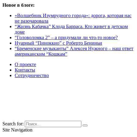
Новое в блоге:
«Волшебник Изумрудного города»: дорога, которая нас
не разочаровала
“Жизнь Кабачка” Клода Барраса. Кто живет в детском
доме
“Головоломка 2” – а придумали ли что-то новое?
Нуарный “Пиноккио” с Роберто Бениньи
“Бременские музыканты” Алексея Нужного – наш ответ
американским “Кошкам”
О проекте
Контакты
Сотрудничество
Search for:
Site Navigation