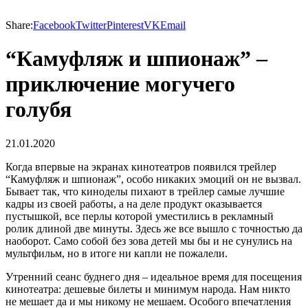
Share:
Facebook
Twitter
Pinterest
VK
Email
“Камуфляж и шпионаж” –
приключение могучего
голубя
21.01.2020
Когда впервые на экранах кинотеатров появился трейлер
“Камуфляж и шпионаж”, особо никаких эмоций он не вызвал.
Бывает так, что киноделы пихают в трейлер самые лучшие
кадры из своей работы, а на деле продукт оказывается
пустышкой, все перлы которой уместились в рекламный
ролик длиной две минуты. Здесь же все вышло с точностью да
наоборот. Само собой без зова детей мы бы и не сунулись на
мультфильм, но в итоге ни капли не пожалели.
Утренний сеанс буднего дня – идеальное время для посещения
кинотеатра: дешевые билеты и минимум народа. Нам никто
не мешает да и мы никому не мешаем. Особого впечатления