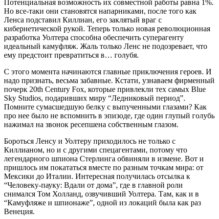
Потенциальная возможность их совместной работы равна 1%.
Но все-таки они становятся напарниками, после того как
Ленса подставил Киллиан, его заклятый враг c
кибернетической рукой. Теперь только новая революционная
разработка Уолтера способна обеспечить суперагенту
идеальный камуфляж. Жаль только Ленс не подозревает, что
ему предстоит превратиться в… голубя.
С этого момента начинаются главные приключения героев. И
надо признать, весьма забавные. Кстати, узнаваем фирменный
почерк 20th Century Fox, которые привлекли тех самых Blue
Sky Studios, подаривших миру “Ледниковый период”.
Помните сумасшедшую белку с выпученными глазами? Как
про нее было не вспомнить в эпизоде, где один глупый голубь
нажимал на звонок ресепшена собственным глазом.
Бороться Ленсу и Уолтеру приходилось не только с
Киллианом, но и с другими спецагентами, потому что
легендарного шпиона Стерлинга обвиняли в измене. Вот и
пришлось им покататься вместе по разным точкам мира: от
Мексики до Италии. Интересная получилась отсылка к
“Человеку-пауку: Вдали от дома”, где в главной роли
снимался Том Холланд, озвучивший Уолтера. Там, как и в
“Камуфляже и шпионаже”, одной из локаций была как раз
Венеция.