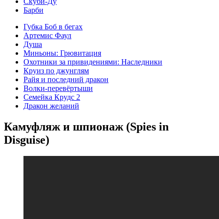
Скуби-Ду
Барби
Губка Боб в бегах
Артемис Фаул
Душа
Миньоны: Грювитация
Охотники за привидениями: Наследники
Круиз по джунглям
Райя и последний дракон
Волки-перевёртыши
Семейка Крудс 2
Дракон желаний
Камуфляж и шпионаж (Spies in
Disguise)