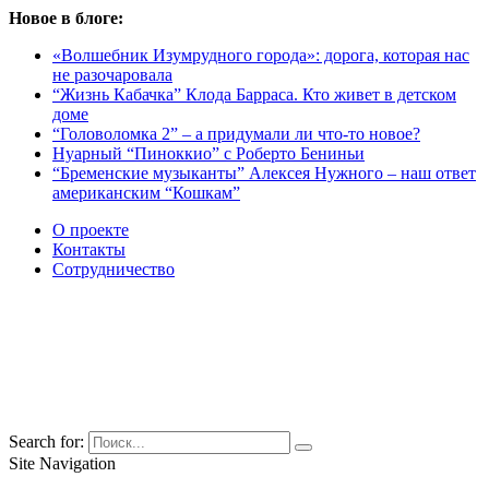
Новое в блоге:
«Волшебник Изумрудного города»: дорога, которая нас
не разочаровала
“Жизнь Кабачка” Клода Барраса. Кто живет в детском
доме
“Головоломка 2” – а придумали ли что-то новое?
Нуарный “Пиноккио” с Роберто Бениньи
“Бременские музыканты” Алексея Нужного – наш ответ
американским “Кошкам”
О проекте
Контакты
Сотрудничество
Search for:
Site Navigation