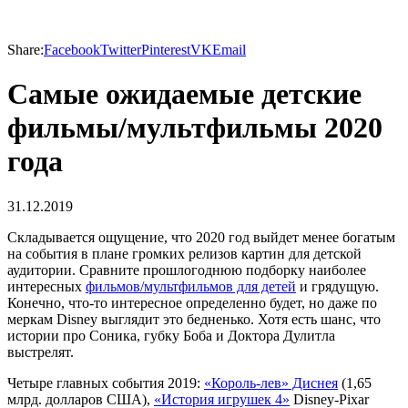
Share:
Facebook
Twitter
Pinterest
VK
Email
Самые ожидаемые детские
фильмы/мультфильмы 2020
года
31.12.2019
Складывается ощущение, что 2020 год выйдет менее богатым
на события в плане громких релизов картин для детской
аудитории. Сравните прошлогоднюю подборку наиболее
интересных
фильмов/мультфильмов для детей
и грядущую.
Конечно, что-то интересное определенно будет, но даже по
меркам Disney выглядит это бедненько. Хотя есть шанс, что
истории про Соника, губку Боба и Доктора Дулитла
выстрелят.
Четыре главных события 2019:
«Король-лев» Диснея
(1,65
млрд. долларов США),
«История игрушек 4»
Disney-Pixar