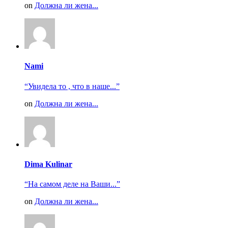
on
Должна ли жена...
Nami
“Увидела то , что в наше...”
on
Должна ли жена...
Dima Kulinar
“На самом деле на Ваши...”
on
Должна ли жена...