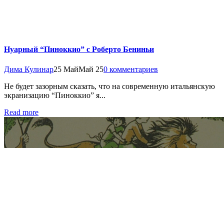
Нуарный “Пиноккио” с Роберто Бениньи
Дима Кулинар
25 Май
Май 25
0 комментариев
Не будет зазорным сказать, что на современную итальянскую
экранизацию “Пиноккио” я...
Read more