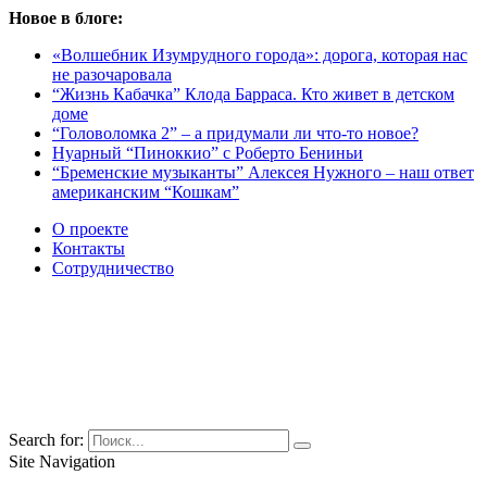
Новое в блоге:
«Волшебник Изумрудного города»: дорога, которая нас
не разочаровала
“Жизнь Кабачка” Клода Барраса. Кто живет в детском
доме
“Головоломка 2” – а придумали ли что-то новое?
Нуарный “Пиноккио” с Роберто Бениньи
“Бременские музыканты” Алексея Нужного – наш ответ
американским “Кошкам”
О проекте
Контакты
Сотрудничество
Search for:
Site Navigation