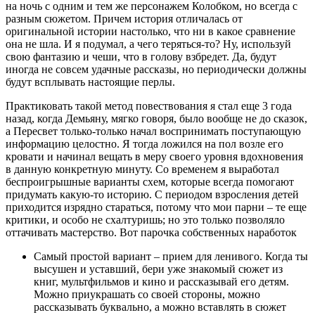
на ночь с одним и тем же персонажем Колобком, но всегда с
разным сюжетом. Причем история отличалась от
оригинальной истории настолько, что ни в какое сравнение
она не шла. И я подумал, а чего теряться-то? Ну, используй
свою фантазию и чеши, что в голову взбредет. Да, будут
иногда не совсем удачные рассказы, но периодически должны
будут всплывать настоящие перлы.
Практиковать такой метод повествования я стал еще 3 года
назад, когда Демьяну, мягко говоря, было вообще не до сказок,
а Пересвет только-только начал воспринимать поступающую
информацию целостно. Я тогда ложился на пол возле его
кровати и начинал вещать в меру своего уровня вдохновения
в данную конкретную минуту. Со временем я выработал
беспроигрышные варианты схем, которые всегда помогают
придумать какую-то историю. С периодом взросления детей
приходится изрядно стараться, потому что мои парни – те еще
критики, и особо не схалтуришь; но это только позволяло
оттачивать мастерство. Вот парочка собственных наработок
Самый простой вариант – прием для ленивого. Когда ты
высушен и уставший, бери уже знакомый сюжет из
книг, мультфильмов и кино и рассказывай его детям.
Можно приукрашать со своей стороны, можно
рассказывать буквально, а можно вставлять в сюжет