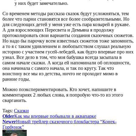
у них будет замечательно.
Со временем методы рассказа сказок будут усложняться, тем
более что парни становятся все более сообразительными. Но
для следующих детей у меня уже есть пара козырей в рукаве.
А для взрослеющих Пересвета и Демьяна я продолжу
протоколировать свои варианты создания сказочных сюжетов.
Но надо бы парочку всем известных сюжетов тоже запомнить,
а то я с таким удивлением и любопытством слушал реальную
историю с участием гусей-лебедей, как будто впервые про них
узнал. Все дело в том, что моя бабушка всегда засыпала в
самом начале сказки. А когда ей напоминали об оплошности,
она начинала с самого начала, и так по кругу. Так что
воистину все мы из детства, ничто не проходит мимо в
ранние годы.
Можно поэкспериментировать. Кто хочет, напишите в
комментариях 2 любых слова, я попробую что-то из этого
сварганить.
Tags:
Сказки
Older
Как мы впервые побывали в аквапарке
Newer
Новый трейлер сказочного блокбастера “Конек-
Горбунок”