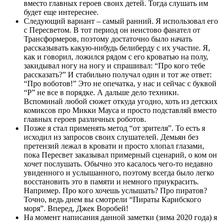
вместо главных героев своих детей. Тогда слушать им
будет еще интереснее.
Следующий вариант – самый ранний. Я использовал его
с Пересветом. В тот период он неистово фанател от
Трансформеров, поэтому достаточно было начать
рассказывать какую-нибудь белиберду с их участие. Я,
как и говорил, ложился рядом с его кроватью на полу,
закидывал ногу на ногу и спрашивал: “Про кого тебе
рассказать?” И стабильно получал один и тот же ответ:
“Про воботов!” Это не опечатка, у нас и сейчас с буквой
“Р” не все в порядке. А дальше дело техники.
Вспоминай любой сюжет откуда угодно, хоть из детских
комиксов про Микки Мауса и просто подставляй вместо
главных героев различных роботов.
Позже я стал применять метод “от зрителя”. То есть я
исходил из запросов своих слушателей. Демьян без
претензий лежал в кровати и просто хлопал глазами,
пока Пересвет заказывал примерный сценарий, о ком он
хочет послушать. Обычно это касалось чего-то недавно
увиденного и услышанного, поэтому всегда было легко
восстановить это в памяти и немного приукрасить.
Например. Про кого хочешь услышать? Про пиратов?
Точно, ведь днем вы смотрели “Пираты Карибского
моря”. Вперед, Джек Воробей!
На момент написания данной заметки (зима 2020 года) я