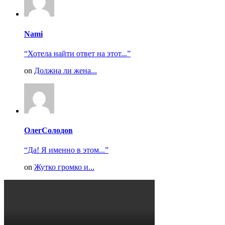
Nami
“Хотела найти ответ на этот...”
on
Должна ли жена...
ОлегСолодов
“Да! Я именно в этом...”
on
Жутко громко и...