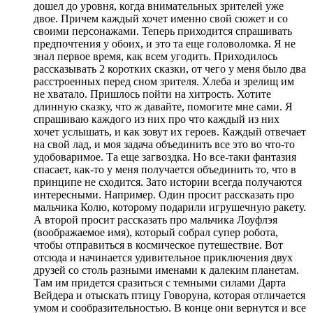
дошел до уровня, когда внимательных зрителей уже
двое. Причем каждый хочет именно свой сюжет и со
своими персонажами. Теперь приходится спрашивать
предпочтения у обоих, и это та еще головоломка. Я не
знал первое время, как всем угодить. Приходилось
рассказывать 2 коротких сказки, от чего у меня было два
расстроенных перед сном зрителя. Хлеба и зрелищ им
не хватало. Пришлось пойти на хитрость. Хотите
длинную сказку, что ж давайте, помогите мне сами. Я
спрашиваю каждого из них про что каждый из них
хочет услышать, и как зовут их героев. Каждый отвечает
на свой лад, и моя задача объединить все это во что-то
удобоваримое. Та еще загвоздка. Но все-таки фантазия
спасает, как-то у меня получается объединить то, что в
принципе не сходится. Зато истории всегда получаются
интересными. Например. Один просит рассказать про
мальчика Колю, которому подарили игрушечную ракету.
А второй просит рассказать про мальчика Лоуфлэя
(воображаемое имя), который собрал супер робота,
чтобы отправиться в космическое путешествие. Вот
отсюда и начинается удивительное приключения двух
друзей со столь разными именами к далеким планетам.
Там им придется сразиться с темными силами Дарта
Вейдера и отыскать птицу Говоруна, которая отличается
умом и сообразительностью. В конце они вернутся и все