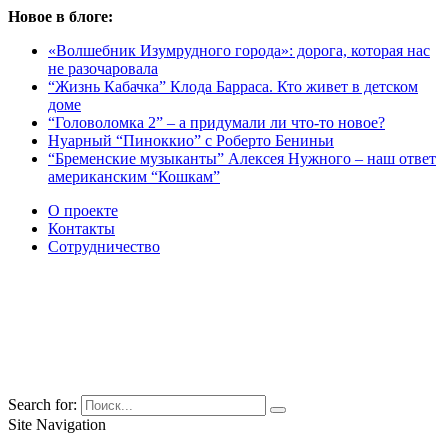
Новое в блоге:
«Волшебник Изумрудного города»: дорога, которая нас
не разочаровала
“Жизнь Кабачка” Клода Барраса. Кто живет в детском
доме
“Головоломка 2” – а придумали ли что-то новое?
Нуарный “Пиноккио” с Роберто Бениньи
“Бременские музыканты” Алексея Нужного – наш ответ
американским “Кошкам”
О проекте
Контакты
Сотрудничество
Search for:
Site Navigation