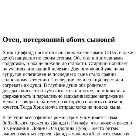
Отец, потерявший обоих сыновей
Хэнк Дирфилд посвятил всю свою жизнь армии США, и даже
детей направил по своим стопам. Оба стали примерными
солдатами, и оба не дожили до старости. Старший погибает
на учениях, а младший исчезает. Для немолодой уже пары
супругов исчезновение последнего сына стало сравни
солнечному затмению. Последние лучи солнца перестали
согревать их души. В глубине души оба родителя
догадывались, что случилось что-то плохое, но привычная
сдержанность и параллельно зашкаливающее напряжение
мешают говорить на тему, на которую говорить совсем не
хочется. Тогда Хэнк молча отправляется на поиски сына.
В течение всего фильма режиссером упоминается тема
библейского сражения Давида и Голиафа, что также отражено
и в названии. Долина Эла (долина Дуба) – место битвы
вышеназванных героев. Давид – маленький во всех смыслах