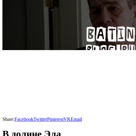
Share:
Facebook
Twitter
Pinterest
VK
Email
В долине Эла