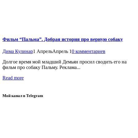
Фильм “Пальма”. Добрая история про верную собаку
Дима Кулинар
1 Апрель
Апрель 1
0 комментариев
Долгое время мой младший Демьян просил сводить его на
фильм про собаку Пальму. Реклама...
Read more
Мой канал в Telegram