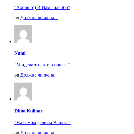
“Хорошо)) И Вам спасибо”
on
Должна ли жена...
Nami
“Увидела то , что в наше...”
on
Должна ли жена...
Dima Kulinar
“На самом деле на Ваши...”
on
Должна ли жена...