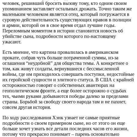
человек, решивший бросить вызову тому, кто одним своим
упоминанием заставляет остальных дрожать. Точно таким же
маленьким человеком является отец, который погружается в
суровую действительность существующих нравов в полиции
и армии, которой он в свое время отдал лучшие годы.
Переломным моментом в истории становится новость об
убийстве сына, подробности которого по-настоящему
ужасают.
Есть мнение, что картина провалилась в американском
прокате, собрав чуть больше потраченной суммы, из-за
оглашения “неудобной” для общества темы. А конкретнее о
том, как живут солдаты, вернувшиеся с бессмысленной
войны, где им приходилось совершать поступки, недостойные
их геройской сущности и элитного статуса. В США с крайней
осторожностью говорят о собственных авантюрах на
геополитическом фронте, а еще более осторожно о судьбах
тех, чьими руками добываются победы далеко за пределами
страны. Борьбой за свободу своего народа там и не пахнет,
совсем другая история.
По ходу расследования Хэнк узнает не самые приятные
подробности о своем примерном сыне, но от этого он еще
больше хочет узнать все детали последних часов его жизни,
потому что прекрасно понимает – парень основательно