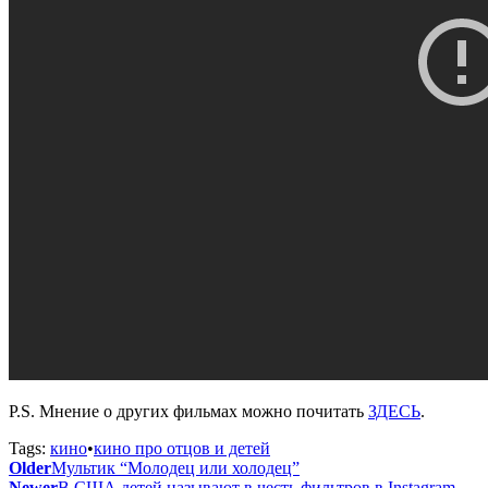
P.S. Мнение о других фильмах можно почитать
ЗДЕСЬ
.
Tags:
кино
•
кино про отцов и детей
Older
Мультик “Молодец или холодец”
Newer
В США детей называют в честь фильтров в Instagram