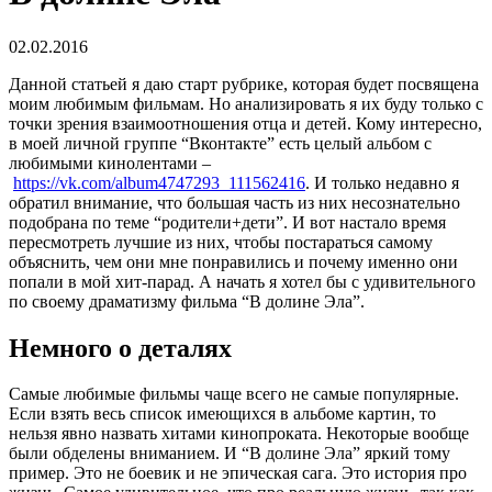
02.02.2016
Данной статьей я даю старт рубрике, которая будет посвящена
моим любимым фильмам. Но анализировать я их буду только с
точки зрения взаимоотношения отца и детей. Кому интересно,
в моей личной группе “Вконтакте” есть целый альбом с
любимыми кинолентами –
https://vk.com/album4747293_111562416
. И только недавно я
обратил внимание, что большая часть из них несознательно
подобрана по теме “родители+дети”. И вот настало время
пересмотреть лучшие из них, чтобы постараться самому
объяснить, чем они мне понравились и почему именно они
попали в мой хит-парад. А начать я хотел бы с удивительного
по своему драматизму фильма “В долине Эла”.
Немного о деталях
Самые любимые фильмы чаще всего не самые популярные.
Если взять весь список имеющихся в альбоме картин, то
нельзя явно назвать хитами кинопроката. Некоторые вообще
были обделены вниманием. И “В долине Эла” яркий тому
пример. Это не боевик и не эпическая сага. Это история про