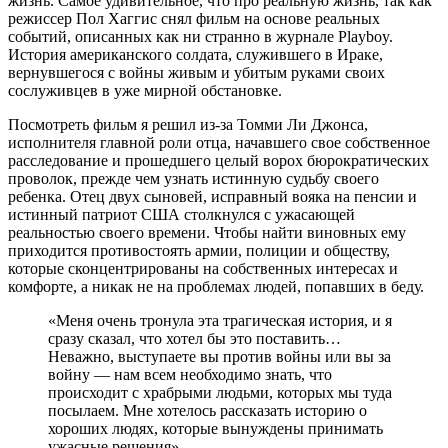
жизнь. Самое удивительное, что про реальную жизнь, так как
режиссер Пол Хаггис снял фильм на основе реальных
событий, описанных как ни странно в журнале Playboy.
История американского солдата, служившего в Ираке,
вернувшегося с войны живым и убитым руками своих
сослуживцев в уже мирной обстановке.
Посмотреть фильм я решил из-за Томми Ли Джонса,
исполнителя главной роли отца, начавшего свое собственное
расследование и прошедшего целый ворох бюрократических
проволок, прежде чем узнать истинную судьбу своего
ребенка. Отец двух сыновей, исправный вояка на пенсии и
истинный патриот США столкнулся с ужасающей
реальностью своего времени. Чтобы найти виновных ему
приходится противостоять армии, полиции и обществу,
которые сконцентрированы на собственных интересах и
комфорте, а никак не на проблемах людей, попавших в беду.
«Меня очень тронула эта трагическая история, и я
сразу сказал, что хотел бы это поставить…
Неважно, выступаете вы против войны или вы за
войну — нам всем необходимо знать, что
происходит с храбрыми людьми, которых мы туда
посылаем. Мне хотелось рассказать историю о
хороших людях, которые вынуждены принимать
ужасные решения».