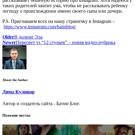
рассказывает бешеную историю про Instagram. Хотя надеюсь у
таких родителей хватит ума, чтобы не рассказывать ребенку
легенду о происхождении имени своего сына или дочери.
P.S. Приглашаем всех на нашу страничку в Instagram –
https://www.instagram.com/batinblog/
Older
В долине Эла
Newer
Пересвет vs “12 стульев” – новая видео-рубрика
About the Author
Дима Кулинар
Автор и создатель сайта - Батин Блог.
Похожие посты: