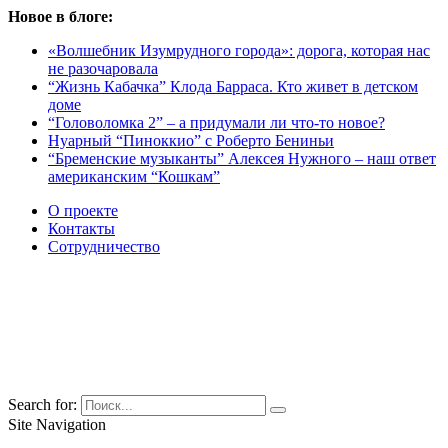
Новое в блоге:
«Волшебник Изумрудного города»: дорога, которая нас
не разочаровала
“Жизнь Кабачка” Клода Барраса. Кто живет в детском
доме
“Головоломка 2” – а придумали ли что-то новое?
Нуарный “Пиноккио” с Роберто Бениньи
“Бременские музыканты” Алексея Нужного – наш ответ
американским “Кошкам”
О проекте
Контакты
Сотрудничество
Search for:
Site Navigation