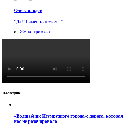
ОлегСолодов
“Да! Я именно в этом...”
on
Жутко громко и...
Последние
«Волшебник Изумрудного города»: дорога, которая
нас не разочаровала