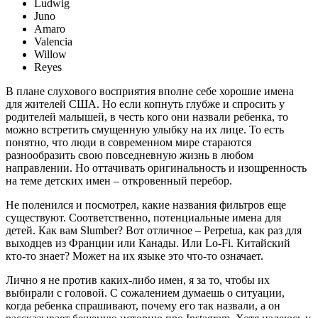
Ludwig
Juno
Amaro
Valencia
Willow
Reyes
В плане слухового восприятия вполне себе хорошие имена
для жителей США. Но если копнуть глубже и спросить у
родителей малышей, в честь кого они назвали ребенка, то
можно встретить смущенную улыбку на их лице. То есть
понятно, что люди в современном мире стараются
разнообразить свою повседневную жизнь в любом
направлении. Но оттачивать оригинальность и изощренность
на теме детских имен – откровенный перебор.
Не поленился и посмотрел, какие названия фильтров еще
существуют. Соответственно, потенциальные имена для
детей. Как вам Slumber? Вот отличное – Perpetua, как раз для
выходцев из Франции или Канады. Или Lo-Fi. Китайский
кто-то знает? Может на их языке это что-то означает.
Лично я не против каких-либо имен, я за то, чтобы их
выбирали с головой. С сожалением думаешь о ситуации,
когда ребенка спрашивают, почему его так назвали, а он