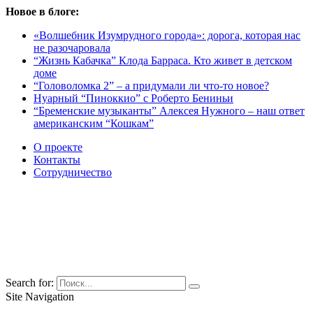
Новое в блоге:
«Волшебник Изумрудного города»: дорога, которая нас
не разочаровала
“Жизнь Кабачка” Клода Барраса. Кто живет в детском
доме
“Головоломка 2” – а придумали ли что-то новое?
Нуарный “Пиноккио” с Роберто Бениньи
“Бременские музыканты” Алексея Нужного – наш ответ
американским “Кошкам”
О проекте
Контакты
Сотрудничество
Search for:
Site Navigation