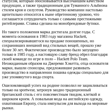
статусом, который обосновывается высочайшим качеством
продукции, а также традиционным для Туманного Альбиона
стилем кроя и силуэтом. Руководство компании настолько
щепетильно относится к ныне обретенному уровню, что
соглашается сотрудничать только с самыми престижными
ритейлерами. Ставка сделана на монобрендовые бутики.
Но такого положения марка достигала долгие годы. С
момента основания в 1983 году магазина Hackett,
специализировавшегося на продаже поношенных, но
сохранивших внешний вид стильных вещей, прошло уже
более 30 лет. Фактическое производство было запущено
только в 1985 году, а настоящую славу бренд обрел благодаря
своей команде по игре в поло – Hackett Polo Team.
Неожиданным образом на Джереми Хэкетта, отца основателя
марки, вышли спонсоры, предложившие развивать
производство в направлении пошива одежды специально для
уже упомянутого вида спорта.
Ошеломляющий успех на родине позволил не зацикливаться
только на sportwear, затронув заодно традиционный
британский стиль с его повсеместным твидом, клеткой и
широким кроем. А повальная мода на английскую одежду,
охватившая Европу, стала импульсом для выхода на мировые
рынки.