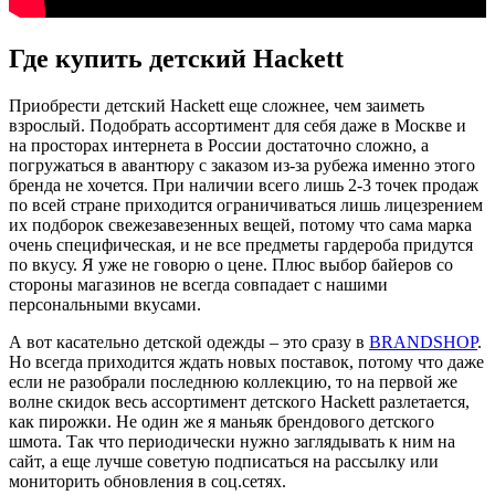
Где купить детский Hackett
Приобрести детский Hackett еще сложнее, чем заиметь
взрослый. Подобрать ассортимент для себя даже в Москве и
на просторах интернета в России достаточно сложно, а
погружаться в авантюру с заказом из-за рубежа именно этого
бренда не хочется. При наличии всего лишь 2-3 точек продаж
по всей стране приходится ограничиваться лишь лицезрением
их подборок свежезавезенных вещей, потому что сама марка
очень специфическая, и не все предметы гардероба придутся
по вкусу. Я уже не говорю о цене. Плюс выбор байеров со
стороны магазинов не всегда совпадает с нашими
персональными вкусами.
А вот касательно детской одежды – это сразу в
BRANDSHOP
.
Но всегда приходится ждать новых поставок, потому что даже
если не разобрали последнюю коллекцию, то на первой же
волне скидок весь ассортимент детского Hackett разлетается,
как пирожки. Не один же я маньяк брендового детского
шмота. Так что периодически нужно заглядывать к ним на
сайт, а еще лучше советую подписаться на рассылку или
мониторить обновления в соц.сетях.