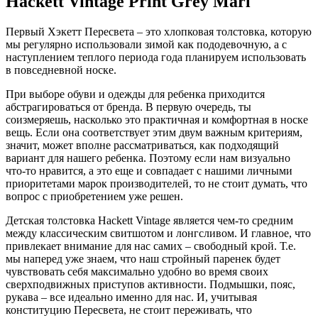
Hackett Vintage Print Grey Marl
Первый Хэкетт Пересвета – это хлопковая толстовка, которую
мы регулярно использовали зимой как пододевочную, а с
наступлением теплого периода года планируем использовать
в повседневной носке.
При выборе обуви и одежды для ребенка приходится
абстрагироваться от бренда. В первую очередь, ты
соизмеряешь, насколько это практичная и комфортная в носке
вещь. Если она соответствует этим двум важным критериям,
значит, может вполне рассматриваться, как подходящий
вариант для нашего ребенка. Поэтому если нам визуально
что-то нравится, а это еще и совпадает с нашими личными
приоритетами марок производителей, то не стоит думать, что
вопрос с приобретением уже решен.
Детская толстовка Hackett Vintage является чем-то средним
между классическим свитшотом и лонгсливом. И главное, что
привлекает внимание для нас самих – свободный крой. Т.е.
мы наперед уже знаем, что наш стройный паренек будет
чувствовать себя максимально удобно во время своих
сверхподвижных приступов активности. Подмышки, пояс,
рукава – все идеально именно для нас. И, учитывая
конституцию Пересвета, не стоит переживать, что