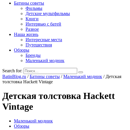
Батины советы
Фильмы
Детские мультфильмы
Книги
Интервью с батей
Разное
Наша жизнь
Интересные места
Путешествия
Обзоры
Бренды
Маленький модник
Search for:
BatinBlog.ru
/
Батины советы
/
Маленький модник
/
Детская
толстовка Hackett Vintage
Детская толстовка Hackett
Vintage
Маленький модник
Обзоры