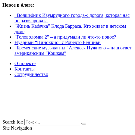
Новое в блоге:
«Волшебник Изумрудного города»: дорога, которая нас
не разочаровала
“Жизнь Кабачка” Клода Барраса. Кто живет в детском
доме
“Головоломка 2” – а придумали ли что-то новое?
Нуарный “Пиноккио” с Роберто Бениньи
“Бременские музыканты” Алексея Нужного – наш ответ
американским “Кошкам”
О проекте
Контакты
Сотрудничество
Search for:
Site Navigation