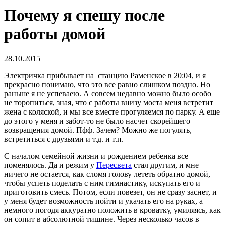
Почему я спешу после
работы домой
28.10.2015
Электричка прибывает на станцию Раменское в 20:04, и я
прекрасно понимаю, что это все равно слишком поздно. Но
раньше я не успеваею. А совсем недавно можно было особо
не торопиться, зная, что с работы внизу моста меня встретит
жена с коляской, и мы все вместе прогуляемся по парку. А еще
до этого у меня и забот-то не было насчет скорейшего
возвращения домой. Пфф. Зачем? Можно же погулять,
встретиться с друзьями и т.д. и т.п.
С началом семейной жизни и рождением ребенка все
поменялось. Да и режим у
Пересвета
стал другим, и мне
ничего не остается, как сломя голову лететь обратно домой,
чтобы успеть поделать с ним гимнастику, искупать его и
приготовить смесь. Потом, если повезет, он не сразу заснет, и
у меня будет возможность пойти и укачать его на руках, а
немного погодя аккуратно положить в кроватку, умиляясь, как
он сопит в абсолютной тишине. Через несколько часов в