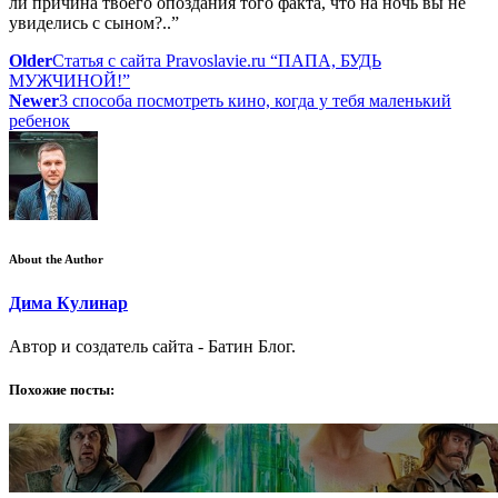
ли причина твоего опоздания того факта, что на ночь вы не
увиделись с сыном?..”
Older
Статья с сайта Pravoslavie.ru “ПАПА, БУДЬ
МУЖЧИНОЙ!”
Newer
3 способа посмотреть кино, когда у тебя маленький
ребенок
About the Author
Дима Кулинар
Автор и создатель сайта - Батин Блог.
Похожие посты: