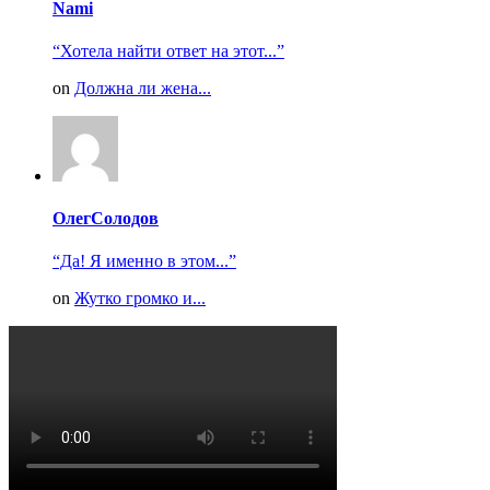
Nami
“Хотела найти ответ на этот...”
on
Должна ли жена...
ОлегСолодов
“Да! Я именно в этом...”
on
Жутко громко и...