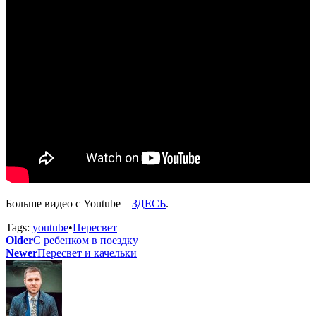
Больше видео с Youtube –
ЗДЕСЬ
.
Tags:
youtube
•
Пересвет
Older
С ребенком в поездку
Newer
Пересвет и качельки