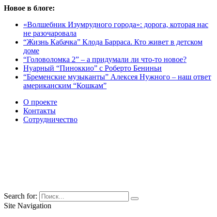
Новое в блоге:
«Волшебник Изумрудного города»: дорога, которая нас
не разочаровала
“Жизнь Кабачка” Клода Барраса. Кто живет в детском
доме
“Головоломка 2” – а придумали ли что-то новое?
Нуарный “Пиноккио” с Роберто Бениньи
“Бременские музыканты” Алексея Нужного – наш ответ
американским “Кошкам”
О проекте
Контакты
Сотрудничество
Search for:
Site Navigation