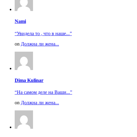
Nami
“Увидела то , что в наше...”
on
Должна ли жена...
Dima Kulinar
“На самом деле на Ваши...”
on
Должна ли жена...