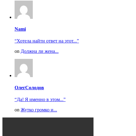
Nami
“Хотела найти ответ на этот...”
on
Должна ли жена...
ОлегСолодов
“Да! Я именно в этом...”
on
Жутко громко и...