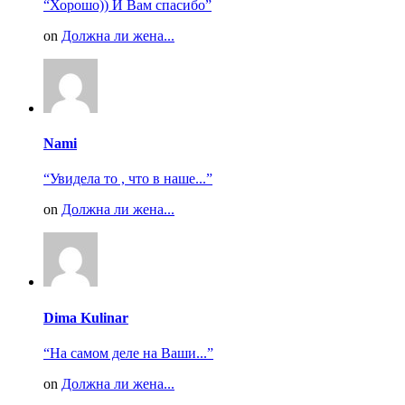
“Хорошо)) И Вам спасибо”
on
Должна ли жена...
Nami
“Увидела то , что в наше...”
on
Должна ли жена...
Dima Kulinar
“На самом деле на Ваши...”
on
Должна ли жена...