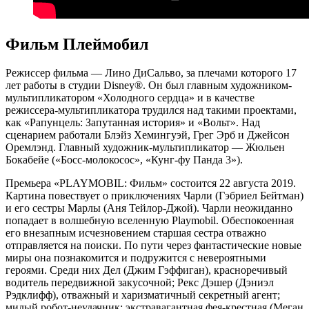
Фильм Плеймобил
Режиссер фильма — Лино ДиСальво, за плечами которого 17
лет работы в студии Disney®. Он был главным художником-
мультипликатором «Холодного сердца» и в качестве
режиссера-мультипликатора трудился над такими проектами,
как «Рапунцель: Запутанная история» и «Вольт». Над
сценарием работали Блэйз Хемингуэй, Грег Эрб и Джейсон
Оремлэнд. Главный художник-мультипликатор — Жюльен
Бокабейе («Босс-молокосос», «Кунг-фу Панда 3»).
Премьера «PLAYMOBIL: Фильм» состоится 22 августа 2019.
Картина повествует о приключениях Чарли (Гэбриел Бейтман)
и его сестры Марлы (Аня Тейлор-Джой). Чарли неожиданно
попадает в волшебную вселенную Playmobil. Обеспокоенная
его внезапным исчезновением старшая сестра отважно
отправляется на поиски. По пути через фантастические новые
миры она познакомится и подружится с невероятными
героями. Среди них Дел (Джим Гэффиган), красноречивый
водитель передвижной закусочной; Рекс Дэшер (Дэниэл
Рэдклифф), отважный и харизматичный секретный агент;
милый робот-неудачник; экстравагантная фея-крестная (Меган