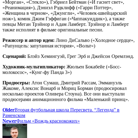
«Морган», «Стекло»), Гэбриел Бейтман («И гаснет свет»,
«Реанимация»), Дэниэл Рэдклифф («Гарри Поттер»,
«Женщина в черном», «Джунгли», «Человек-швейцарский
нож»), комик Джим Гэффиган («Чаппакуиддик»), а также
певцы Меган Трэйнор и Адам Ламберт. Трэйнор и Ламберт
также исполнят в фильме оригинальные песни.
Режиссер и автор идеи:
Лино ДиСальво («Холодное сердце»,
«Рапунцель: запутанная история», «Вольт»)
Сценарий:
Блэйз Хемингуэй, Грег Эрб и Джейсон Оремлэнд.
Художник-мультипликатор:
Жюльен Бокабейе («Босс-
молокосос», «Кунг-фу Панда 3»)
Продюсеры:
Атон Сумаш, Дмитрий Рассам, Эммануэль
Жакоме, Алексис Вонарб и Мориц Борман (продюсировал
несколько проектов Оливера Стоуна). Все они выступали
продюсерами анимационного фильма «Маленький принц».
Older
Вторая футбольная школа Пересвета. “Легенда” в
Раменском
Newer
Фильм «Вождь краснокожих»