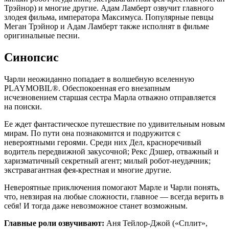
Трэйнор) и многие другие. Адам Ламберт озвучит главного
злодея фильма, императора Максимуса. Популярные певцы
Меган Трэйнор и Адам Ламберт также исполнят в фильме
оригинальные песни.
Синопсис
Чарли неожиданно попадает в волшебную вселенную
PLAYMOBIL®. Обеспокоенная его внезапным
исчезновением старшая сестра Марла отважно отправляется
на поиски.
Ее ждет фантастическое путешествие по удивительным новым
мирам. По пути она познакомится и подружится с
невероятными героями. Среди них Дел, красноречивый
водитель передвижной закусочной; Рекс Дэшер, отважный и
харизматичный секретный агент; милый робот-неудачник;
экстравагантная фея-крестная и многие другие.
Невероятные приключения помогают Марле и Чарли понять,
что, невзирая на любые сложности, главное — всегда верить в
себя! И тогда даже невозможное станет возможным.
Главные роли озвучивают:
Аня Тейлор-Джой («Сплит»,