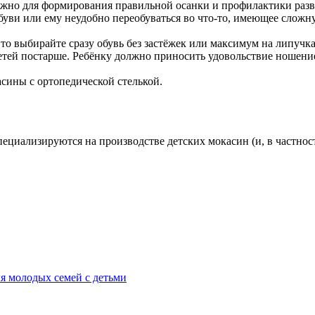
жно для формирования правильной осанки и профилактики разв
буви или ему неудобно переобуваться во что-то, имеющее сложну
 то выбирайте сразу обувь без застёжек или максимум на липучк
етей постарше. Ребёнку должно приносить удовольствие ношени
сины с ортопедической стелькой.
ециализируются на производстве детских мокасин (и, в частност
я молодых семей с детьми