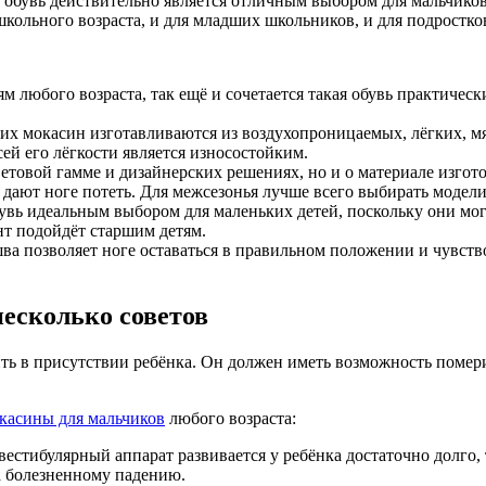
 обувь действительно является отличным выбором для мальчиков
кольного возраста, и для младших школьников, и для подростко
ям любого возраста, так ещё и сочетается такая обувь практичес
их мокасин изготавливаются из воздухопроницаемых, лёгких, мя
сей его лёгкости является износостойким.
 цветовой гамме и дизайнерских решениях, но и о материале изго
 дают ноге потеть. Для межсезонья лучше всего выбирать модел
бувь идеальным выбором для маленьких детей, поскольку они мо
нт подойдёт старшим детям.
шва позволяет ноге оставаться в правильном положении и чувств
есколько советов
ь в присутствии ребёнка. Он должен иметь возможность померит
касины для мальчиков
любого возраста:
вестибулярный аппарат развивается у ребёнка достаточно долго, 
ма болезненному падению.