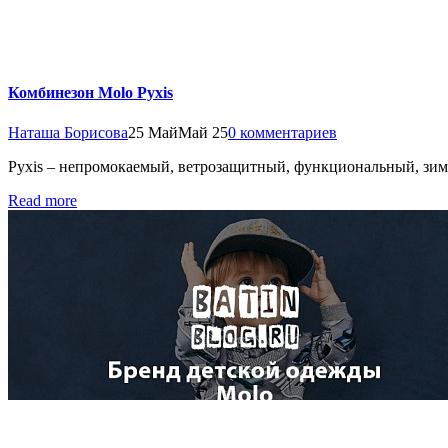
Комбинезон Molo Pyxis
Наташа Борисова
25 Май
Май 25
0 комментариев
Pyxis – непромокаемый, ветрозащитный, функциональный, зим
Read more