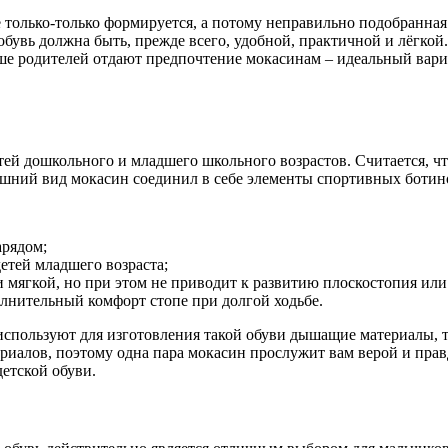
ё только-только формируется, а потому неправильно подобранна
бувь должна быть, прежде всего, удобной, практичной и лёгкой.
ше родителей отдают предпочтение мокасинам – идеальный вариа
ей дошкольного и младшего школьного возрастов. Считается, чт
шний вид мокасин соединил в себе элементы спортивных ботино
арядом;
детей младшего возраста;
и мягкой, но при этом не приводит к развитию плоскостопия ил
лнительный комфорт стопе при долгой ходьбе.
спользуют для изготовления такой обуви дышащие материалы, та
риалов, поэтому одна пара мокасин прослужит вам верой и прав
етской обуви.