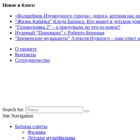
Новое в блоге:
«Волшебник Изумрудного города»: дорога, которая нас не
“Жизнь Кабачка” Клода Барраса. Кто живет в детском дом
“Головоломка 2” – а придумали ли что-то новое?
Нуарный “Пиноккио” с Роберто Бениньи
“Бременские музыканты” Алексея Нужного – наш ответ 
О проекте
Контакты
Сотрудничество
Search for:
Site Navigation
Батины советы
Фильмы
Детские мультфильмы