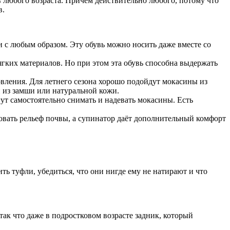
 любого возраста. Причём действительно любого, потому что
в.
ки с любым образом. Эту обувь можно носить даже вместе со
гких материалов. Но при этом эта обувь способна выдержать
товления. Для летнего сезона хорошо подойдут мокасины из
и из замши или натуральной кожи.
гут самостоятельно снимать и надевать мокасины. Есть
овать рельеф почвы, а супинатор даёт дополнительный комфорт
ь туфли, убедиться, что они нигде ему не натирают и что
так что даже в подростковом возрасте задник, который