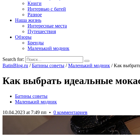
Книги
Интервью с батей
Разное
Наша жизнь
Интересные места
Путешествия
Обзоры
Бренды
Маленький модник
Search for:
BatinBlog.ru
/
Батины советы
/
Маленький модник
/
Как выбрать
Как выбрать идеальные мокас
Батины советы
Маленький модник
10.04.2023 at 7:49 пп
•
0 комментариев