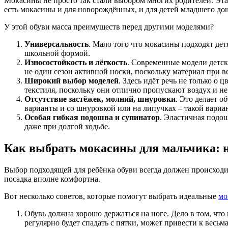
Мокасины не просто так стали выбором многих родителей. Эта
есть мокасины и для новорождённых, и для детей младшего дош
У этой обуви масса преимуществ перед другими моделями?
Универсальность
. Мало того что мокасины подходят дет
школьной формой.
Износостойкость и лёгкость
. Современные модели детск
не один сезон активной носки, поскольку материал при в
Широкий выбор моделей
. Здесь идёт речь не только о
текстиля, поскольку они отлично пропускают воздух и не
Отсутствие застёжек, молний, шнуровки
. Это делает о
варианты и со шнуровкой или на липучках – такой вариа
Особая гибкая подошва и супинатор
. Эластичная подо
даже при долгой ходьбе.
Как выбрать мокасины для мальчика: н
Выбор подходящей для ребёнка обуви всегда должен происходит
посадка вполне комфортна.
Вот несколько советов, которые помогут выбрать идеальные
мо
Обувь должна хорошо держаться на ноге. Дело в том, что 
регулярно будет спадать с пятки, может привести к весь