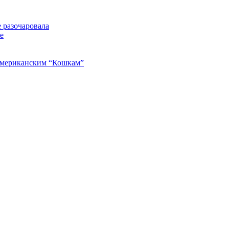
 разочаровала
е
американским “Кошкам”