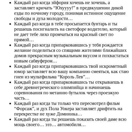
Каждый раз когда эйфория хочешь не хочешь, а
заставляет кричать “Юхуууу!” в предвкушении дикой
езды по ночному городу, понимая истинное ощущение
свободы и духа молодости…
Каждый раз когда в тебе просыпается бунтарь и ты
решаешь посигналить на светофоре водителю, который
не дает тебе лихо промчаться на красный свет по
прямой…
Каждый раз когда припарковавшись у тебя рождается
желание поделиться со спящими жителями ближайших
домов прекрасным музыкальным вкусом и похвастаться
новым сабвуфером…
Каждый раз когда припарковавшись твой искрометный
юмор заставляет всю вашу компанию смеяться, как стаю
гиен из мультфильма “Король Лев”…
Каждый раз когда припарковавшись ты открываешь в
себе древнегреческого олимпийца и начинаешь
соревнования по метанию бутылок через проезжую
часть…
Каждый раз когда ты только что пересмотрел фильм
“Форсаж”, и дух Пола Уокера заставляет дрифтить на
перекрестке не хуже Доминика…
Каждый раз когда ты решаешь показать своей даме всю
мощь своего… эээ… автомобиля…