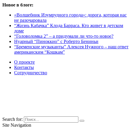
Новое в блоге:
«Волшебник Изумрудного города»: дорога, которая нас
не разочаровала
“Жизнь Кабачка” Клода Барраса. Кто живет в детском
доме
“Головоломка 2” – а придумали ли что-то новое?
Нуарный “Пиноккио” с Роберто Бениньи
“Бременские музыканты” Алексея Нужного – наш ответ
американским “Кошкам”
О проекте
Контакты
Сотрудничество
Search for:
Site Navigation