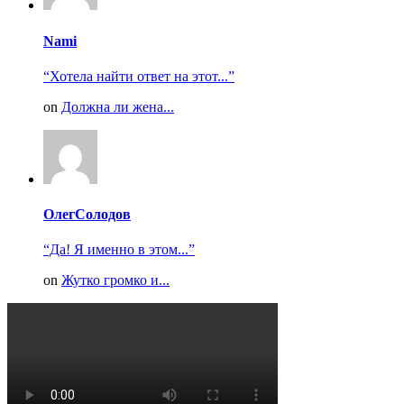
Nami
“Хотела найти ответ на этот...”
on
Должна ли жена...
ОлегСолодов
“Да! Я именно в этом...”
on
Жутко громко и...