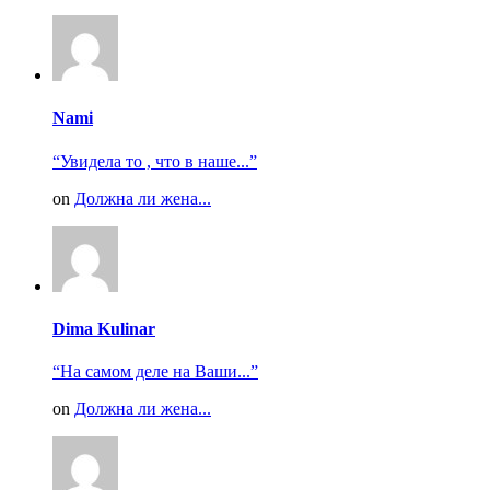
Nami
“Увидела то , что в наше...”
on
Должна ли жена...
Dima Kulinar
“На самом деле на Ваши...”
on
Должна ли жена...