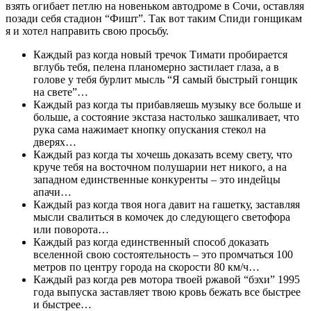
взять огибает петлю на новеньком автодроме в Сочи, оставляя
позади себя стадион “Фишт”. Так вот таким Спиди гонщикам
я и хотел направить свою просьбу.
Каждый раз когда новый тречок Тимати пробирается
вглубь тебя, пелена планомерно застилает глаза, а в
голове у тебя бурлит мысль “Я самый быстрый гонщик
на свете”…
Каждый раз когда ты прибавляешь музыку все больше и
больше, а состояние экстаза настолько зашкаливает, что
рука сама нажимает кнопку опускания стекол на
дверях…
Каждый раз когда ты хочешь доказать всему свету, что
круче тебя на восточном полушарии нет никого, а на
западном единственные конкуренты – это индейцы
апачи…
Каждый раз когда твоя нога давит на гашетку, заставляя
мысли свалиться в комочек до следующего светофора
или поворота…
Каждый раз когда единственный способ доказать
вселенной свою состоятельность – это промчаться 100
метров по центру города на скорости 80 км/ч…
Каждый раз когда рев мотора твоей ржавой “бэхи” 1995
года выпуска заставляет твою кровь бежать все быстрее
и быстрее…