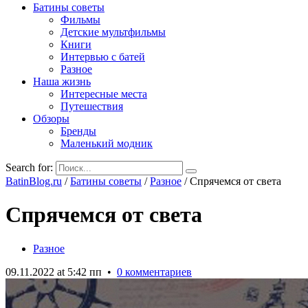
Батины советы
Фильмы
Детские мультфильмы
Книги
Интервью с батей
Разное
Наша жизнь
Интересные места
Путешествия
Обзоры
Бренды
Маленький модник
Search for:
BatinBlog.ru
/
Батины советы
/
Разное
/
Спрячемся от света
Спрячемся от света
Разное
09.11.2022 at 5:42 пп
•
0 комментариев