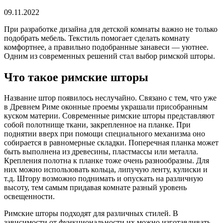
09.11.2022
При разработке дизайна для детской комнаты важно не только
подобрать мебель. Текстиль помогает сделать комнату
комфортнее, а правильно подобранные занавеси — уютнее.
Одним из современных решений стал выбор римской шторы.
Что такое римские шторы
Название штор появилось неслучайно. Связано с тем, что уже
в Древнем Риме оконные проемы украшали присобранным
куском материи. Современные римские шторы представляют
собой полотнище ткани, закрепленное на планке. При
поднятии вверх при помощи специального механизма оно
собирается в равномерные складки. Поперечная планка может
быть выполнена из древесины, пластмассы или металла.
Крепления полотна к планке тоже очень разнообразны. Для
них можно использовать кольца, липучую ленту, кулиски и
т.д. Штору возможно поднимать и опускать на различную
высоту, тем самым придавая комнате разный уровень
освещенности.
Римские шторы подходят для различных стилей. В
зависимости от функциональности их можно изготавливать