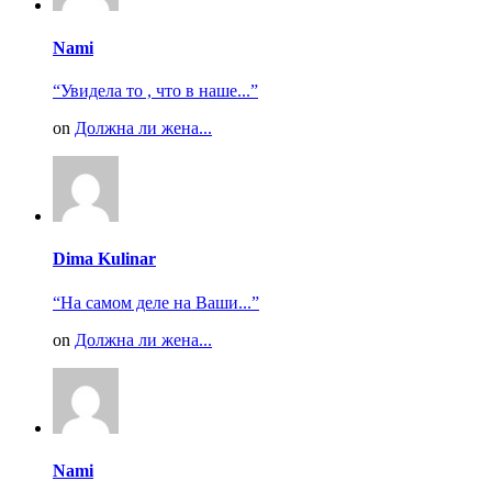
Nami
“Увидела то , что в наше...”
on
Должна ли жена...
Dima Kulinar
“На самом деле на Ваши...”
on
Должна ли жена...
Nami