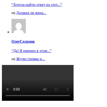
“Хотела найти ответ на этот...”
on
Должна ли жена...
ОлегСолодов
“Да! Я именно в этом...”
on
Жутко громко и...