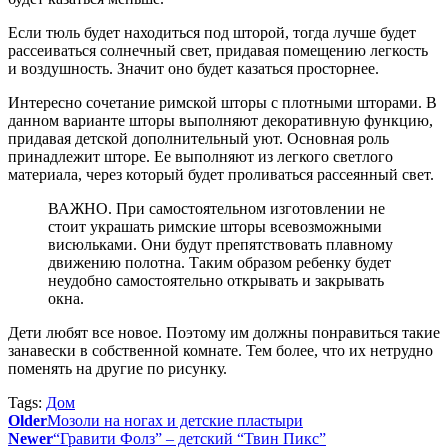
Если тюль будет находиться под шторой, тогда лучше будет
рассеиваться солнечный свет, придавая помещению легкость
и воздушность. Значит оно будет казаться просторнее.
Интересно сочетание римской шторы с плотными шторами. В
данном варианте шторы выполняют декоративную функцию,
придавая детской дополнительный уют. Основная роль
принадлежит шторе. Ее выполняют из легкого светлого
материала, через который будет проливаться рассеянный свет.
ВАЖНО. При самостоятельном изготовлении не
стоит украшать римские шторы всевозможными
висюльками. Они будут препятствовать плавному
движению полотна. Таким образом ребенку будет
неудобно самостоятельно открывать и закрывать
окна.
Дети любят все новое. Поэтому им должны понравиться такие
занавески в собственной комнате. Тем более, что их нетрудно
поменять на другие по рисунку.
Tags:
Дом
Older
Мозоли на ногах и детские пластыри
Newer
“Гравити Фолз” – детский “Твин Пикс”