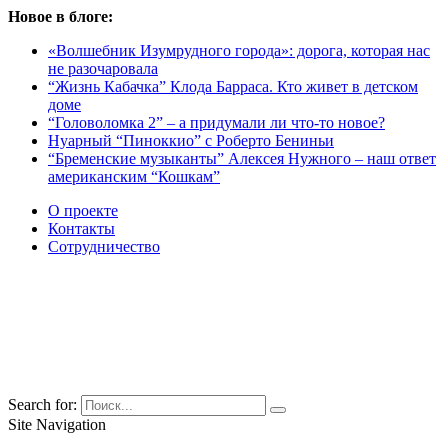
Новое в блоге:
«Волшебник Изумрудного города»: дорога, которая нас
не разочаровала
“Жизнь Кабачка” Клода Барраса. Кто живет в детском
доме
“Головоломка 2” – а придумали ли что-то новое?
Нуарный “Пиноккио” с Роберто Бениньи
“Бременские музыканты” Алексея Нужного – наш ответ
американским “Кошкам”
О проекте
Контакты
Сотрудничество
Search for:
Site Navigation