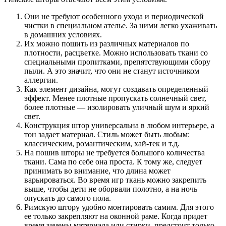
Они не требуют особенного ухода и периодической
чистки в специальном ателье. За ними легко ухаживать
в домашних условиях.
Их можно пошить из различных материалов по
плотности, расцветке. Можно использовать ткани со
специальными пропитками, препятствующими сбору
пыли. А это значит, что они не станут источником
аллергии.
Как элемент дизайна, могут создавать определенный
эффект. Менее плотные пропускать солнечный свет,
более плотные — изолировать уличный шум и яркий
свет.
Конструкция штор универсальна в любом интерьере, а
тон задает материал. Стиль может быть любым:
классическим, романтическим, хай-тек и т.д.
На пошив шторы не требуется большого количества
ткани. Сама по себе она проста. К тому же, следует
принимать во внимание, что длина может
варьироваться. Во время игр ткань можно закрепить
выше, чтобы дети не оборвали полотно, а на ночь
опускать до самого пола.
Римскую штору удобно монтировать самим. Для этого
ее только закрепляют на оконной раме. Когда придет
время замены материала или стирки, предстоит только