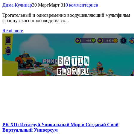
Дима Кулинар
30 Март
Март 31
0 комментариев
Трогательный и одновременно воодушевляющий мультфильм
французского производства со...
Read more
PK XD: Исследуй Уникальный Мир и Создавай Свой
Виртуальный Универсум