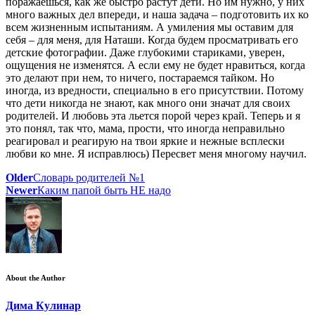
поражаешься, как же быстро растут дети. Но им нужно, у них
много важных дел впереди, и наша задача – подготовить их ко
всем жизненным испытаниям. А умиления мы оставим для
себя – для меня, для Наташи. Когда будем просматривать его
детские фотографии. Даже глубокими стариками, уверен,
ощущения не изменятся. А если ему не будет нравиться, когда
это делают при нем, то ничего, постараемся тайком. Но
иногда, из вредности, специально в его присутствии. Потому
что дети никогда не знают, как много они значат для своих
родителей. И любовь эта льется порой через край. Теперь и я
это понял, так что, мама, прости, что иногда неправильно
реагировал и реагирую на твои яркие и нежные всплески
любви ко мне. Я исправлюсь) Пересвет меня многому научил.
Older
Словарь родителей №1
Newer
Каким папой быть НЕ надо
About the Author
Дима Кулинар