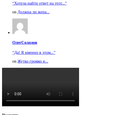
“Хотела найти ответ на этот...”
on
Должна ли жена...
ОлегСолодов
“Да! Я именно в этом...”
on
Жутко громко и...
Последние