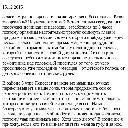
15.12.2015
8 часов утра, погода все такая же мрачная и бесснежная. Разве
это декабрь? Неужели это зима? Естественным сегодняшнее
пробуждение никак не назовешь, заработался до 3 часов,
поэтому организм настоятельно требует сомкнуть глаза и
продолжить смотреть сон, сюжет которого я забуду уже через
несколько часов окончания дрема. Нет, меня пробудил не
резкий визг тормозов автомобиля у пешеходного перехода,
который находится в шаговой доступности. Это не крик
соседского ребенка этажом ниже и даже не дрель вечного
ремонтника над головой. Я проснулся от того, от чего
просыпаюсь уже последние 7 месяцев – от детского голоса, от
детского сопения и от детских ручек.
В районе 5 утра Пересвет на нежных маминых ручках
перекочевывает в наше ложе, чтобы продолжить сон со
своими родителями. Немного поспав, он приходит в
состояние крайней активности и начинает донимать людей,
которых он видит в своей жизни чаще всего. Наташа
благоразумно укатывается к незанятым просторам большого
раскладного дивана, а мой побег ограничен подлокотником,
поэтому удар принимать мне. Хотя удар ли это? В сознание я
прихожу, когда кто-то начинает хватать меня за губу и за нос.