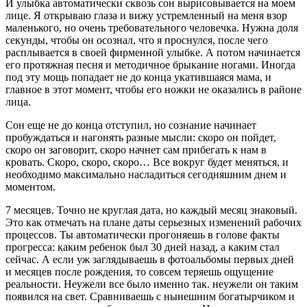
И улыбка автоматически сквозь сон вырисовывается на моем
лице. Я открываю глаза и вижу устремленный на меня взор
маленького, но очень требовательного человечка. Нужна доля
секунды, чтобы он осознал, что я проснулся, после чего
расплывается в своей фирменной улыбке. А потом начинается
его протяжная песня и методичное брыкание ногами. Иногда
под эту мощь попадает не до конца укатившаяся мама, и
главное в этот момент, чтобы его ножки не оказались в районе
лица.
Сон еще не до конца отступил, но сознание начинает
пробуждаться и нагонять разные мысли: скоро он пойдет,
скоро он заговорит, скоро начнет сам прибегать к нам в
кровать. Скоро, скоро, скоро… Все вокруг будет меняться, и
необходимо максимально насладиться сегодняшним днем и
моментом.
7 месяцев. Точно не круглая дата, но каждый месяц знаковый.
Это как отмечать на плане даты серьезных изменений рабочих
процессов. Ты автоматически прогоняешь в голове факты
прогресса: каким ребенок был 30 дней назад, а каким стал
сейчас. А если уж заглядываешь в фотоальбомы первых дней
и месяцев после рождения, то совсем теряешь ощущение
реальности. Неужели все было именно так. неужели он таким
появился на свет. Сравниваешь с нынешним богатырчиком и