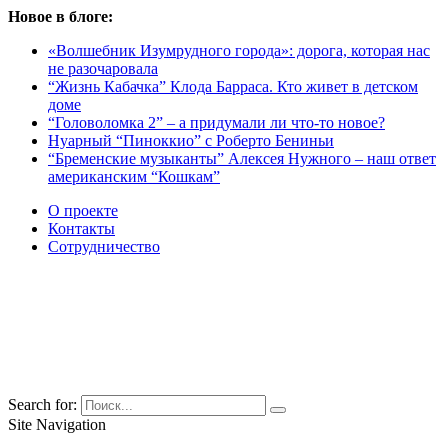
Новое в блоге:
«Волшебник Изумрудного города»: дорога, которая нас
не разочаровала
“Жизнь Кабачка” Клода Барраса. Кто живет в детском
доме
“Головоломка 2” – а придумали ли что-то новое?
Нуарный “Пиноккио” с Роберто Бениньи
“Бременские музыканты” Алексея Нужного – наш ответ
американским “Кошкам”
О проекте
Контакты
Сотрудничество
Search for:
Site Navigation