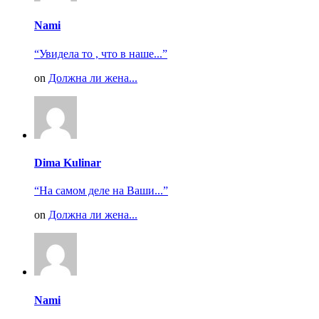
Nami
“Увидела то , что в наше...”
on
Должна ли жена...
Dima Kulinar
“На самом деле на Ваши...”
on
Должна ли жена...
Nami