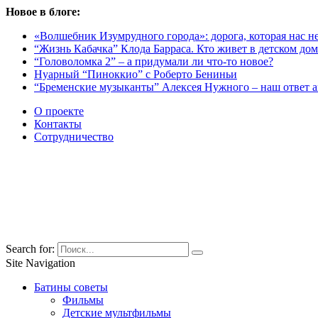
Новое в блоге:
«Волшебник Изумрудного города»: дорога, которая нас не
“Жизнь Кабачка” Клода Барраса. Кто живет в детском дом
“Головоломка 2” – а придумали ли что-то новое?
Нуарный “Пиноккио” с Роберто Бениньи
“Бременские музыканты” Алексея Нужного – наш ответ 
О проекте
Контакты
Сотрудничество
Search for:
Site Navigation
Батины советы
Фильмы
Детские мультфильмы