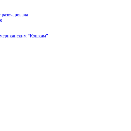
 разочаровала
е
американским “Кошкам”