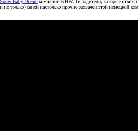
Snow Baby Dream
компании KHW. Те родители, которые ответст
не только) саней настолько прочно захвачен этой немецкой ко