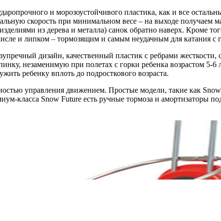
аропрочного и морозоустойчивого пластика, как и все остальны
льную скорость при минимальном весе – на выходе получаем мас
изделиями из дерева и металла) санок обратно наверх. Кроме то
числе и липком – тормозящим и самым неудачным для катания с г
упречный дизайн, качественный пластик с ребрами жесткости, ст
инку, незаменимую при полетах с горки ребенка возрастом 5-6 л
ужить ребенку вплоть до подросткового возраста.
остью управления движением. Простые модели, такие как Snow 
ум-класса Snow Future есть ручные тормоза и амортизаторы под