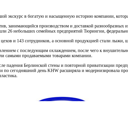
й экскурс в богатую и насыщенную историю компании, которая д
ив, занимающийся производством и доставкой разнообразных изд
шли 26 небольших семейных предприятий Тюрингии, федеральной
цехов и 143 сотрудников, а основной продукцией стали лыжи, ш
авлением с последующим охлаждением, после чего к внушительн
стали самыми продаваемыми товарами компании.
сле падения Берлинской стены и повторной приватизации предп
ов и по сегодняшний день KHW расширяла и модернизировала про
пластика.