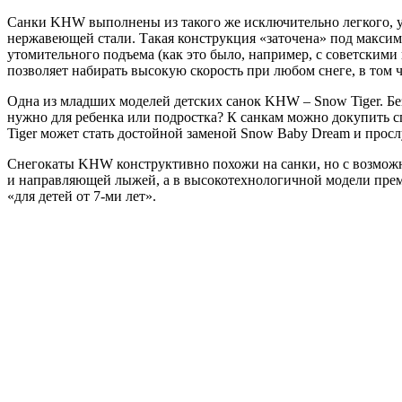
Санки KHW выполнены из такого же исключительно легкого, уд
нержавеющей стали. Такая конструкция «заточена» под максима
утомительного подъема (как это было, например, с советскими 
позволяет набирать высокую скорость при любом снеге, в том 
Одна из младших моделей детских санок KHW – Snow Tiger. Без
нужно для ребенка или подростка? К санкам можно докупить сп
Tiger может стать достойной заменой Snow Baby Dream и просл
Снегокаты KHW конструктивно похожи на санки, но с возможн
и направляющей лыжей, а в высокотехнологичной модели преми
«для детей от 7-ми лет».