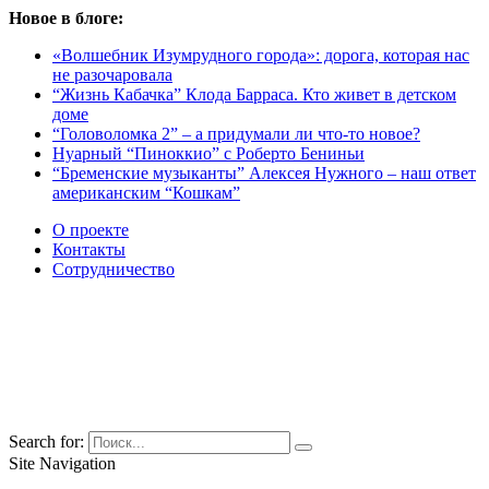
Новое в блоге:
«Волшебник Изумрудного города»: дорога, которая нас
не разочаровала
“Жизнь Кабачка” Клода Барраса. Кто живет в детском
доме
“Головоломка 2” – а придумали ли что-то новое?
Нуарный “Пиноккио” с Роберто Бениньи
“Бременские музыканты” Алексея Нужного – наш ответ
американским “Кошкам”
О проекте
Контакты
Сотрудничество
Search for:
Site Navigation