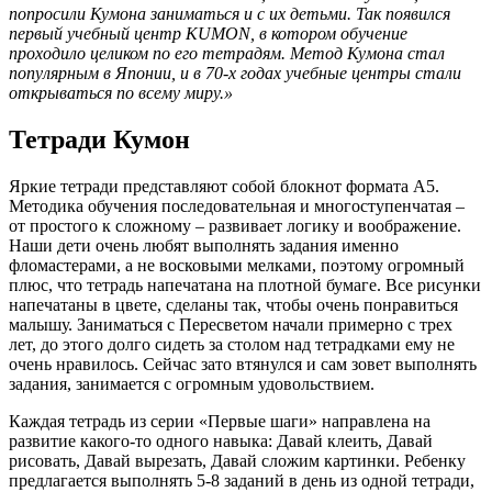
попросили Кумона заниматься и с их детьми. Так появился
первый учебный центр KUMON, в котором обучение
проходило целиком по его тетрадям. Метод Кумона стал
популярным в Японии, и в 70-х годах учебные центры стали
открываться по всему миру.»
Тетради Кумон
Яркие тетради представляют собой блокнот формата А5.
Методика обучения последовательная и многоступенчатая –
от простого к сложному – развивает логику и воображение.
Наши дети очень любят выполнять задания именно
фломастерами, а не восковыми мелками, поэтому огромный
плюс, что тетрадь напечатана на плотной бумаге. Все рисунки
напечатаны в цвете, сделаны так, чтобы очень понравиться
малышу. Заниматься с Пересветом начали примерно с трех
лет, до этого долго сидеть за столом над тетрадками ему не
очень нравилось. Сейчас зато втянулся и сам зовет выполнять
задания, занимается с огромным удовольствием.
Каждая тетрадь из серии «Первые шаги» направлена на
развитие какого-то одного навыка: Давай клеить, Давай
рисовать, Давай вырезать, Давай сложим картинки. Ребенку
предлагается выполнять 5-8 заданий в день из одной тетради,