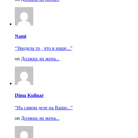
Nami
“Увидела то , что в наше...”
on
Должна ли жена...
Dima Kulinar
“На самом деле на Ваши...”
on
Должна ли жена...