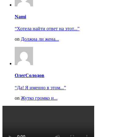
Nami
“Хотела найти ответ на этот...”
on
Должна ли жена...
ОлегСолодов
“Да! Я именно в этом...”
on
Жутко громко и...