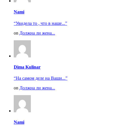
Nami
“Увидела то , что в наше...”
on
Должна ли жена...
Dima Kulinar
“На самом деле на Ваши...”
on
Должна ли жена...
Nami