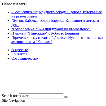
Новое в блоге:
«Волшебник Изумрудного города»: дорога, которая нас
не разочаровала
“Жизнь Кабачка” Клода Барраса. Кто живет в детском
доме
“Головоломка 2” – а придумали ли что-то новое?
Нуарный “Пиноккио” с Роберто Бениньи
“Бременские музыканты” Алексея Нужного – наш ответ
американским “Кошкам”
О проекте
Контакты
Сотрудничество
Search for:
Site Navigation