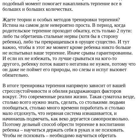
подобный момент помогает накапливать терпение все в
больших и больших количествах.
Ждете теории и особых методов тренировки терпения?
Истина на самом деле невероятно проста. В период, когда
родительское терпение проходит обкатку, есть только 2 пути:
либо ты обретаешь стальные нервы (хотя бы в сторону
ребенка), либо ты превращаешься в орущее существо. И тут
важно, чтобы в этот же момент кроме ребенка никто больше
не испытывал ваше терпение. Иначе срывы гарантированны.
И если их не избежать, то лучше срываться на кого-то
другого, ребенку поток вашего негатива не нужен, потому что
он даже не поймет его природы, но слезы и испуг вызовет
обязательно.
В итоге тренировка терпения напрямую зависит от вашей
стрессоустойчивости и обилия раздражающих факторов
вокруг. Это современные реалии жизни. Такая суматоха везде,
столько всего нужно знать, сделать, со столькими людьми
пообщаться, столько много времени поработать и столько
мало отдохнуть, что нервная система изнашивается, и
начинаешь подмечать, как веко дергается самопроизвольно.
Поэтому дельный способ обрести терпение в воспитании
ребенка – научиться держать себя в руках и не психовать.
Чтобы не психовать – необходимо научиться обретать