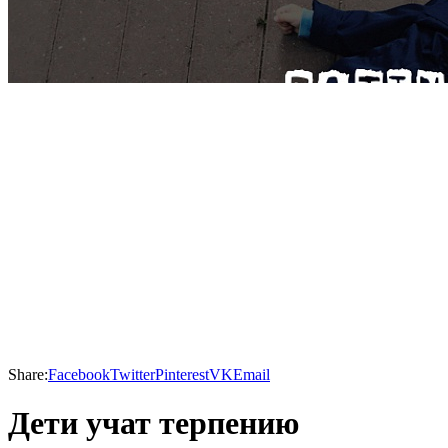
Share:
Facebook
Twitter
Pinterest
VK
Email
Дети учат терпению