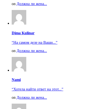
on
Должна ли жена...
Dima Kulinar
“На самом деле на Ваши...”
on
Должна ли жена...
Nami
“Хотела найти ответ на этот...”
on
Должна ли жена...