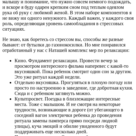
малышу и понимание, что нужно совсем немного подождать,
и вскоре я буду одарен крепким сном под теплым одеялом
рука об руку с любимой женой. В этом наборе компонентов я
не вижу ни одного ненужного. Каждый важен, у каждого своя
роль, определяющая уровень самообладания в стрессовых
ситуациях.
Не знаю, как боретесь со стрессом вы, способы же разные
бывают: от бутылки до газонокосилки. Но мне понравился
отработанный у нас с Наташей комплекс мер по релаксации:
Кино. Фундамент релаксации. Провести вечер за
просмотром интересного фильма наперевес с какой-то
вкусняшкой. Пока ребенок смотрит один сон за другим.
Это уже ритуал каждой недели.
Отдельно вкусняшка. Прогуляться в плохую погоду или
просто по настроению в заведение, где добротная кухня.
Сюда и с ребенком заглянуть можно.
Культпросвет. Поездка в близлежащие интересные
места. Тоже с малышом. И не смотря на некоторые
трудности, возникающие в дороге (от убегающего в
соседний вагон электрички ребенка до проведения
ритуала замены памперса прямо посреди людной
улицы), куча эмоций и обилие увиденного будут
поддерживать еще несколько дней.