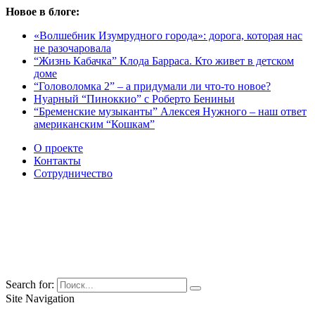
Новое в блоге:
«Волшебник Изумрудного города»: дорога, которая нас
не разочаровала
“Жизнь Кабачка” Клода Барраса. Кто живет в детском
доме
“Головоломка 2” – а придумали ли что-то новое?
Нуарный “Пиноккио” с Роберто Бениньи
“Бременские музыканты” Алексея Нужного – наш ответ
американским “Кошкам”
О проекте
Контакты
Сотрудничество
Search for:
Site Navigation