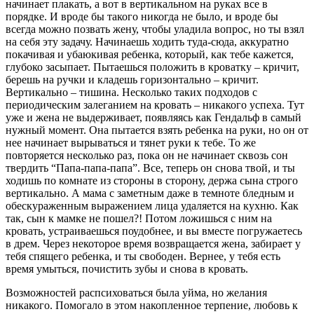
начинает плакать, а вот в вертикальном на руках все в
порядке. И вроде бы такого никогда не было, и вроде бы
всегда можно позвать жену, чтобы уладила вопрос, но ты взял
на себя эту задачу. Начинаешь ходить туда-сюда, аккуратно
покачивая и убаюкивая ребенка, который, как тебе кажется,
глубоко засыпает. Пытаешься положить в кроватку – кричит,
берешь на ручки и кладешь горизонтально – кричит.
Вертикально – тишина. Несколько таких подходов с
периодическим залеганием на кровать – никакого успеха. Тут
уже и жена не выдерживает, появляясь как Гендальф в самый
нужный момент. Она пытается взять ребенка на руки, но он от
нее начинает вырываться и тянет руки к тебе. То же
повторяется несколько раз, пока он не начинает сквозь сон
твердить “Папа-папа-папа”. Все, теперь он снова твой, и ты
ходишь по комнате из стороны в сторону, держа сына строго
вертикально. А мама с заметным даже в темноте бледным и
обескураженным выражением лица удаляется на кухню. Как
так, сын к мамке не пошел?! Потом ложишься с ним на
кровать, устраиваешься поудобнее, и вы вместе погружаетесь
в дрем. Через некоторое время возвращается жена, забирает у
тебя спящего ребенка, и ты свободен. Вернее, у тебя есть
время умыться, почистить зубы и снова в кровать.
Возможностей распсиховаться была уйма, но желания
никакого. Помогало в этом накопленное терпение, любовь к