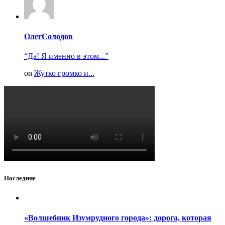
ОлегСолодов
“Да! Я именно в этом...”
on
Жутко громко и...
Последние
«Волшебник Изумрудного города»: дорога, которая