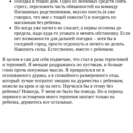
Поездка в тещин дом. Одно из любимых средств снять
стресс, переложить часть обязанностей на команду
Наташиных родственников, вкусно поесть (я уже
говорил, что мне с тещей повезло?) и поездить по
магазинам без ребенка.
Но когда уже ничего не спасает, а нервы оголены до
предела, надо куда-то уезжать и менять обстановку. Если
нет возможности для дальней поездки – хотя бы в
соседний город, просто отдохнуть и ничего не делать.
Накопить силы. Естественно, вместе с ребенком.
В целом я сам для себя подмечаю, что стал в разы терпеливей
и терпимей. Я меньше раздражаюсь по пустякам, и больше
гоню прочь ненужные мысли. Я превратился не в
психованного дурака, а в спокойного размеренного отца,
который лучше потратит эмоции на дурачества с ребенком,
нежели на крик и ор на него. Научился бы я этому без
ребенка? Никогда. У меня не было бы повода. Но в период
нервного истощения моего терпения хватает только на
ребенка, держитесь все остальные.