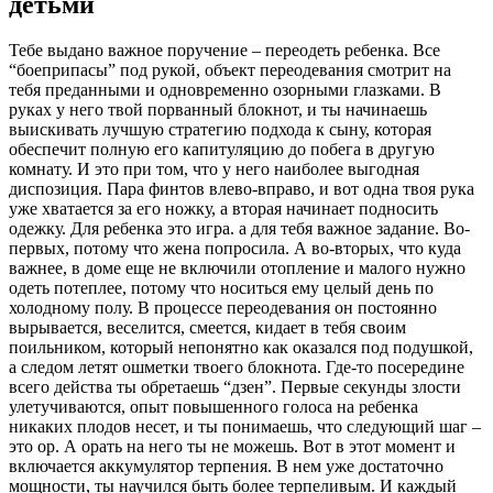
детьми
Тебе выдано важное поручение – переодеть ребенка. Все
“боеприпасы” под рукой, объект переодевания смотрит на
тебя преданными и одновременно озорными глазками. В
руках у него твой порванный блокнот, и ты начинаешь
выискивать лучшую стратегию подхода к сыну, которая
обеспечит полную его капитуляцию до побега в другую
комнату. И это при том, что у него наиболее выгодная
диспозиция. Пара финтов влево-вправо, и вот одна твоя рука
уже хватается за его ножку, а вторая начинает подносить
одежку. Для ребенка это игра. а для тебя важное задание. Во-
первых, потому что жена попросила. А во-вторых, что куда
важнее, в доме еще не включили отопление и малого нужно
одеть потеплее, потому что носиться ему целый день по
холодному полу. В процессе переодевания он постоянно
вырывается, веселится, смеется, кидает в тебя своим
поильником, который непонятно как оказался под подушкой,
а следом летят ошметки твоего блокнота. Где-то посередине
всего действа ты обретаешь “дзен”. Первые секунды злости
улетучиваются, опыт повышенного голоса на ребенка
никаких плодов несет, и ты понимаешь, что следующий шаг –
это ор. А орать на него ты не можешь. Вот в этот момент и
включается аккумулятор терпения. В нем уже достаточно
мощности, ты научился быть более терпеливым. И каждый