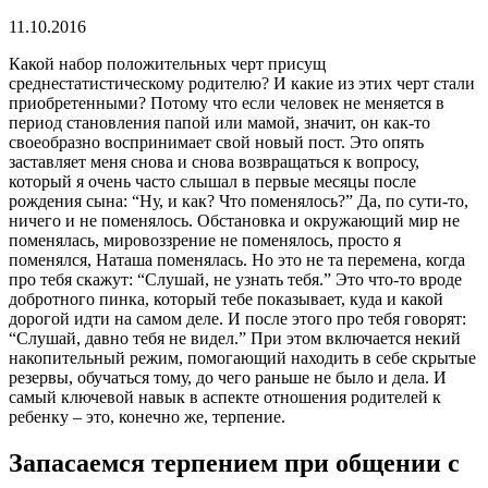
11.10.2016
Какой набор положительных черт присущ
среднестатистическому родителю? И какие из этих черт стали
приобретенными? Потому что если человек не меняется в
период становления папой или мамой, значит, он как-то
своеобразно воспринимает свой новый пост. Это опять
заставляет меня снова и снова возвращаться к вопросу,
который я очень часто слышал в первые месяцы после
рождения сына: “Ну, и как? Что поменялось?” Да, по сути-то,
ничего и не поменялось. Обстановка и окружающий мир не
поменялась, мировоззрение не поменялось, просто я
поменялся, Наташа поменялась. Но это не та перемена, когда
про тебя скажут: “Слушай, не узнать тебя.” Это что-то вроде
добротного пинка, который тебе показывает, куда и какой
дорогой идти на самом деле. И после этого про тебя говорят:
“Слушай, давно тебя не видел.” При этом включается некий
накопительный режим, помогающий находить в себе скрытые
резервы, обучаться тому, до чего раньше не было и дела. И
самый ключевой навык в аспекте отношения родителей к
ребенку – это, конечно же, терпение.
Запасаемся терпением при общении с