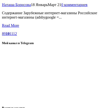
Наташа Борисова
18 Январь
Март 21
0 комментариев
Содержание Зарубежные интернет-магазины Российские
интернет-магазины (adsbygoogle =...
Read More
8
9
10
11
12
Мой канал в Telegram
Важные ссылки