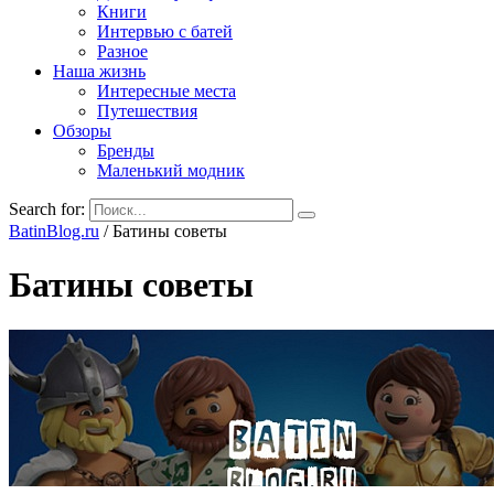
Книги
Интервью с батей
Разное
Наша жизнь
Интересные места
Путешествия
Обзоры
Бренды
Маленький модник
Search for:
BatinBlog.ru
/
Батины советы
Батины советы