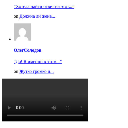
“Хотела найти ответ на этот...”
on
Должна ли жена...
ОлегСолодов
“Да! Я именно в этом...”
on
Жутко громко и...