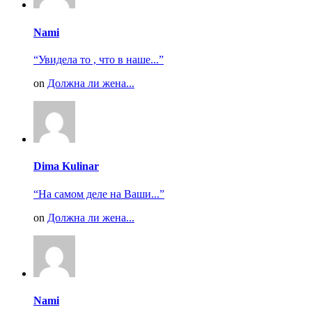
Nami
“Увидела то , что в наше...”
on
Должна ли жена...
Dima Kulinar
“На самом деле на Ваши...”
on
Должна ли жена...
Nami