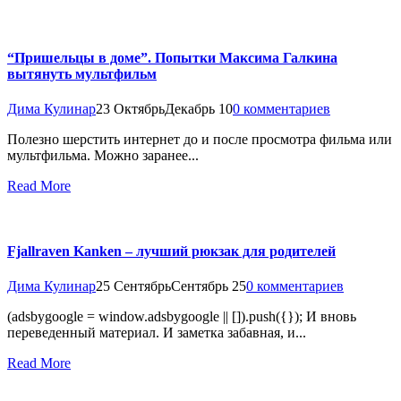
“Пришельцы в доме”. Попытки Максима Галкина
вытянуть мультфильм
Дима Кулинар
23 Октябрь
Декабрь 10
0 комментариев
Полезно шерстить интернет до и после просмотра фильма или
мультфильма. Можно заранее...
Read More
Fjallraven Kanken – лучший рюкзак для родителей
Дима Кулинар
25 Сентябрь
Сентябрь 25
0 комментариев
(adsbygoogle = window.adsbygoogle || []).push({}); И вновь
переведенный материал. И заметка забавная, и...
Read More