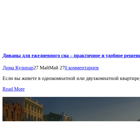
Диваны для ежедневного сна – практичное и удобное решен
Дима Кулинар
27 Май
Май 27
0 комментариев
Если вы живете в однокомнатной или двухкомнатной квартире, т
Read More