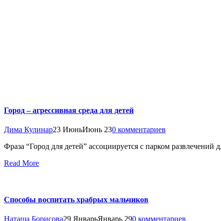
Город – агрессивная среда для детей
Дима Кулинар
23 Июнь
Июнь 23
0 комментариев
Фраза “Город для детей” ассоциируется с парком развлечений дл
Read More
Способы воспитать храбрых мальчиков
Наташа Борисова
29 Январь
Январь 29
0 комментариев