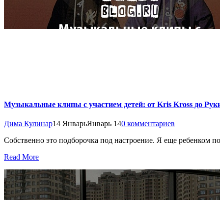
Музыкальные клипы с участием детей: от Kris Kross до Рук
Дима Кулинар
14 Январь
Январь 14
0 комментариев
Собственно это подборочка под настроение. Я еще ребенком п
Read More