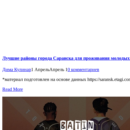
Лучшие районы города Саранска для проживания молодых 
Дима Кулинар
1 Апрель
Апрель 1
0 комментариев
*материал подготовлен на основе данных https://saransk.etagi.com
Read More