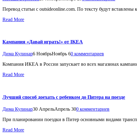
Перевод статьи с outsideonline.com. По тексту будут вставлены
Read More
Кампания «Давай играть!» от IKEA
Дима Кулинар
6 Ноябрь
Ноябрь 6
0 комментариев
Компания ИКЕА в России запускает во всех магазинах кампани
Read More
Лучший способ доехать с ребенком до Питера на поезде
Дима Кулинар
30 Апрель
Апрель 30
0 комментариев
При планировании поездки в Питер основными видами транспо
Read More