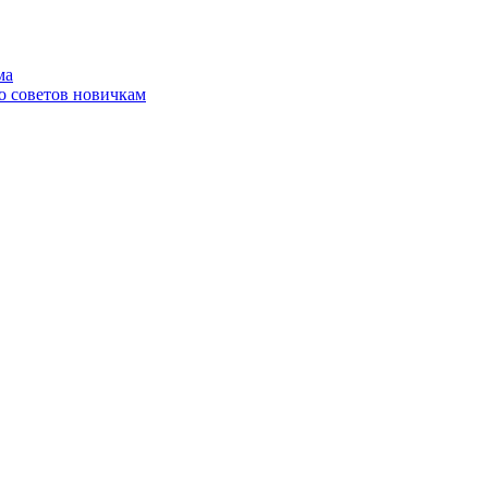
ма
о советов новичкам