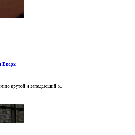
и Вверх
омню крутой и западающий в...