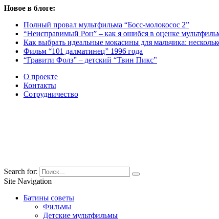
Новое в блоге:
Полный провал мультфильма “Босс-молокосос 2”
“Неисправимый Рон” – как я ошибся в оценке мультфиль
Как выбрать идеальные мокасины для мальчика: нескольк
Фильм “101 далматинец” 1996 года
“Гравити Фолз” – детский “Твин Пикс”
О проекте
Контакты
Сотрудничество
Search for:
Site Navigation
Батины советы
Фильмы
Детские мультфильмы