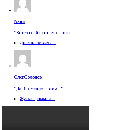
Nami
“Хотела найти ответ на этот...”
on
Должна ли жена...
ОлегСолодов
“Да! Я именно в этом...”
on
Жутко громко и...